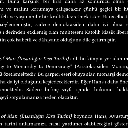
tır. Buna karşılık, bir kral daha az sömürücü olma eğ
nı ve malını korumaya çalışacaktır çünkü geçici bir h
feh ve yaşanabilir bir krallık devretmek ister. Hans elbett
söylememiştir, sadece demokrasiden daha iyi olma e
s’ı derinden etkilemiş olan muhteşem Katolik klasik liber
in çok isabetli ve dâhiyane olduğunu dile getirmiştir.
of Man (İnsanlığın Kısa Tarihi)
 adlı bu kitapta yer alan m
cy to Monarchy to Democracy” (Aristokrasiden Monarşi
 özetlemektedir. Bu çarpıcı eseri okuyanlar, monarşi demok
aha da iyi olduğunu keşfedeceklerdir. Eğer Hans’ı daha önc
lemektedir. Sadece birkaç sayfa içinde, hükümet hakk
eyi sorgulamanıza neden olacaktır.
of Man (İnsanlığın Kısa Tarihi)
 boyunca Hans, Avusturya
in tarihi anlamamıza nasıl yardımcı olabileceğini göster