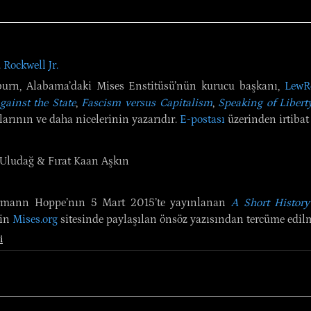
 Rockwell Jr.
urn, Alabama’daki Mises Enstitüsü’nün kurucu başkanı, 
LewR
gainst the State
, 
Fascism versus Capitalism
, 
Speaking of Libert
larının ve daha nicelerinin yazarıdır. 
E-postası
 üzerinden irtibat
 Uludağ & Fırat Kaan Aşkın
rmann Hoppe’nın 5 Mart 2015’te yayınlanan 
A Short History
in 
Mises.org
 sitesinde paylaşılan önsöz yazısından tercüme edilm
i