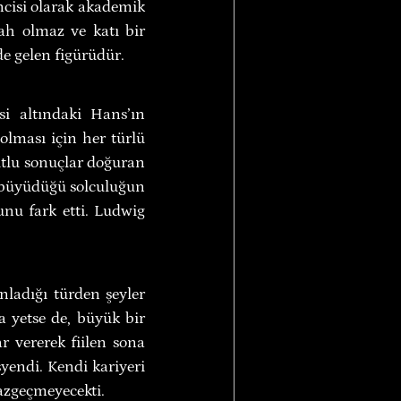
cisi olarak akademik 
h olmaz ve katı bir 
e gelen figürüdür.
 altındaki Hans’ın 
lması için her türlü 
tlu sonuçlar doğuran 
 büyüdüğü solculuğun 
unu fark etti. Ludwig 
ladığı türden şeyler 
 yetse de, büyük bir 
 vererek fiilen sona 
endi. Kendi kariyeri 
azgeçmeyecekti.