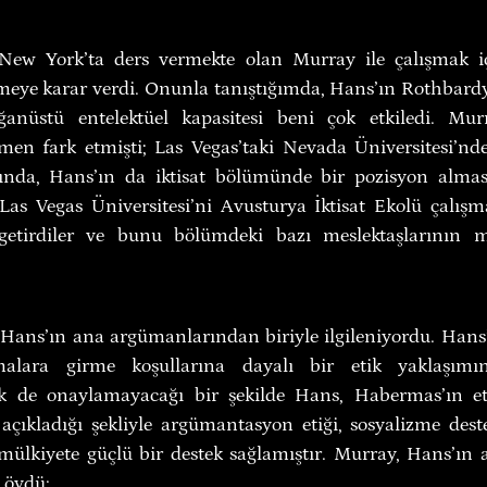
New York’ta ders vermekte olan Murray ile çalışmak iç
meye karar verdi. Onunla tanıştığımda, Hans’ın Rothbardyen
ağanüstü entelektüel kapasitesi beni çok etkiledi. Murr
men fark etmişti; Las Vegas’taki Nevada Üniversitesi’nde 
ında, Hans’ın da iktisat bölümünde bir pozisyon alması i
Las Vegas Üniversitesi’ni Avusturya İktisat Ekolü çalışma
getirdiler ve bunu bölümdeki bazı meslektaşlarının m
 Hans’ın ana argümanlarından biriyle ilgileniyordu. Hans
şmalara girme koşullarına dayalı bir etik yaklaşımın
 de onaylamayacağı bir şekilde Hans, Habermas’ın etik
 açıkladığı şekliyle argümantasyon etiği, sosyalizme dest
 mülkiyete güçlü bir destek sağlamıştır. Murray, Hans’ın a
e övdü: