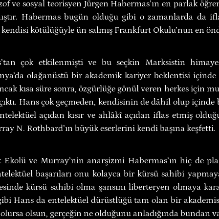
of ve sosyal teorisyen Jürgen Habermas’ın en parlak öğren
ıştır. Habermas bugün olduğu gibi o zamanlarda da ifla
n kendisi kötülüğüyle ün salmış Frankfurt Okulu’nun en önd
an çok etkilenmişti ve bu seçkin Marksistin himayesi
a’da olağanüstü bir akademik kariyer beklentisi içinde o
ncak kısa süre sonra, özgürlüğe gönül veren herkes için mu
 çıktı. Hans çok geçmeden, kendisinin de dâhil olup içinde
ntelektüel açıdan kısır ve ahlâkî açıdan iflas etmiş olduğ
ray N. Rothbard’ın büyük eserlerini kendi başına keşfetti.
t Ekolü ve Murray’nin anarşizmi Habermas’ın hiç de plan
ntelektüel başarıları onu kolayca bir kürsü sahibi yapmaya
sinde kürsü sahibi olma şansını liberteryen olmaya karar
gibi Hans da entelektüel dürüstlüğü tam olan bir akademisy
 olursa olsun, gerçeğin ne olduğunu anladığında bundan v