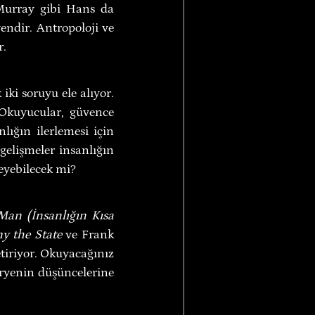
Murray gibi Hans da 
ndir. Antropoloji ve 
r.
ki soruyu ele alıyor. 
 Okuyucular, güvence 
ığın ilerlemesi için 
elişmeler insanlığın 
eyebilecek mi?
Man (İnsanlığın Kısa 
y the State
 ve Frank 
etiriyor. Okuyacağınız 
ryenin düşüncelerine 