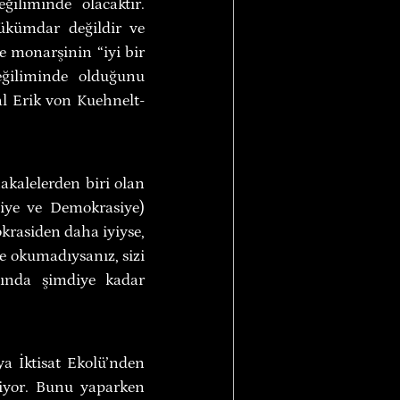
iliminde olacaktır. 
ükümdar değildir ve 
e monarşinin “iyi bir 
ğiliminde olduğunu 
al Erik von Kuehnelt-
akalelerden biri olan 
ye ve Demokrasiye) 
rasiden daha iyiyse, 
e okumadıysanız, sizi 
ında şimdiye kadar 
 İktisat Ekolü’nden 
iyor. Bunu yaparken 