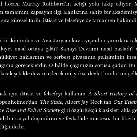
l hocası Murray Rothbard’ın açtığı yolu takip ediyor. 
n tamamını kapsayan ilgi alanlarına sahip bir akademisye
 sıra küresel tarih, iktisat ve felsefeye de tamamen hâkimdi
i birikiminden ve Avusturyacı kavrayışından yararlanarak i
kiyet nasıl ortaya çıktı? Sanayi Devrimi nasıl başladı?
ülkiyet haklarının ve serbest piyasanın gelişiminin insanl
duğunu göreceklerdir. O hâlde çağımızın sorusu şudur: Bu g
lacak şekilde devam edecek mi, yoksa devlet bunları engell
ak için iktisat ve felsefeyi kullanan 
A Short History of 
Oppenheimer’dan 
The State
, Albert Jay Nock’tan 
Our Enem
e Rise and Fall of Society
 gibi özgürlükçü klasikleri akla g
mli bir sosyal düşünürün ve fevkalâde müstesna bir liberte
teliğindedir.