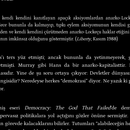
 kendi kendini kanıtlayan apaçık aksiyomlardan anarko-Locke
adece bununla da kalmayıp, tıpkı eylem aksiyomunun kendisi gib
den ve kendi kendini çürütmeden anarko-Lockeçu haklar etiğini 
nın imkânsız olduğunu göstermiştir. (
Liberty
, Kasım 1988)
ı ters yüz etmişti; ancak bununla da yetinmeyerek, g
etmişti. Murray gibi Hans da bir anarko-kapitalisttir.
ıdır. Yine de şu soru ortaya çıkıyor: Devletler dünyası
gisidir? Neredeyse herkes “demokrasi” diyor. Ne yazık ki p
or.
miş eseri 
Democracy: The God That Failed
’de dem
ervasız politikalara yol açtığını gözler önüne sermiştir. 
çin görevde kalacaklarını bilirler. Tutumları “alabileceğin he