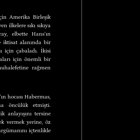
in Amerika Birleşik 
 ilkelere sıkı sıkıya 
ay, elbette Hans’ın 
iktisat alanında bir 
çin çabaladı. İkisi 
ları için önemli bir 
uhalefetine rağmen 
’ın hocası Habermas, 
a öncülük etmişti. 
 anlayışını tersine 
ek vermek yerine, öz 
rgümanını içtenlikle 