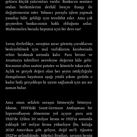
getiren küçük yatırımları vardır. Bankacısı sessizce 
ondan birikimlerini derhâl İsviçre frangı ile 
değiştirmesini ister. Yabancı parayla işlem yapmak 
yasadışı hâle geldiği için tereddüt eder. Ama çok 
geçmeden bankacısının haklı olduğunu anlar. 
Muhtemelen burada hepimiz için bir ders var!
Savaş ilerledikçe, savaştan zarar görmüş çocuklarını 
besleyebilmek için mal varlıklarını karaborsada 
rehin bırakmak zorunda kalır. Para birimi ve 
Avusturya tahvilleri neredeyse değersiz hâle gelir. 
Kocasının altın saatini patates ve kömürle takas eder. 
Açlık ve gerçek değeri olan her şeyin istifçiliğiyle 
damgalanan hayatının aşağı yönlü yıkım girdabı o 
kadar hızlı gerçekleşir ki uyum sağlamak için zar zor 
zaman bulur.
Ama onun sefaleti savaşın bitmesiyle bitmiyor. 
Aksine, 1919’daki Saint-Germain Antlaşması bir 
hiperenflasyon dönemine yol açıyor: para arzı 
1920’de 12’den 30 milyar krona ve 1921’in sonunda 
yaklaşık 147 milyar krona yükseliyor (bu, kulağa 
2020 Amerikası gibi geliyor, değil mi?). Ağustos 
1922’ye gelindiğinde, tüketici fiyatları, savaşın henüz 