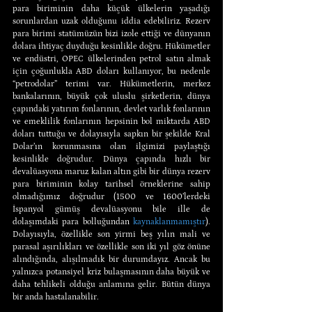
para biriminin daha küçük ülkelerin yaşadığı 
sorunlardan uzak olduğunu iddia edebiliriz. Rezerv 
para birimi statümüzün bizi izole ettiği ve dünyanın 
dolara ihtiyaç duyduğu kesinlikle doğru. Hükümetler 
ve endüstri, OPEC ülkelerinden petrol satın almak 
için çoğunlukla ABD doları kullanıyor, bu nedenle 
“petrodolar” terimi var. Hükümetlerin, merkez 
bankalarının, büyük çok uluslu şirketlerin, dünya 
çapındaki yatırım fonlarının, devlet varlık fonlarının 
ve emeklilik fonlarının hepsinin bol miktarda ABD 
doları tuttuğu ve dolayısıyla sapkın bir şekilde Kral 
Dolar’ın korunmasına olan ilgimizi paylaştığı 
kesinlikle doğrudur. Dünya çapında hızlı bir 
devalüasyona maruz kalan altın gibi bir dünya rezerv 
para biriminin kolay tarihsel örneklerine sahip 
olmadığımız doğrudur (1500 ve 1600’lerdeki 
İspanyol gümüş devalüasyonu bile ille de 
dolaşımdaki para bolluğundan 
kaynaklanmamıştır
). 
Dolayısıyla, özellikle son yirmi beş yılın mali ve 
parasal aşırılıkları ve özellikle son iki yıl göz önüne 
alındığında, alışılmadık bir durumdayız. Ancak bu 
yalnızca potansiyel kriz bulaşmasının daha büyük ve 
daha tehlikeli olduğu anlamına gelir. Bütün dünya 
bir anda hastalanabilir.