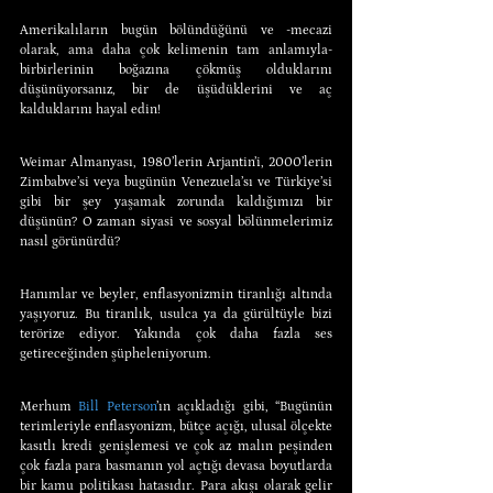
Amerikalıların bugün bölündüğünü ve -mecazi 
olarak, ama daha çok kelimenin tam anlamıyla- 
birbirlerinin boğazına çökmüş olduklarını 
düşünüyorsanız, bir de üşüdüklerini ve aç 
kalduklarını hayal edin!
Weimar Almanyası, 1980’lerin Arjantin’i, 2000’lerin 
Zimbabve’si veya bugünün Venezuela’sı ve Türkiye’si 
gibi bir şey yaşamak zorunda kaldığımızı bir 
düşünün? O zaman siyasi ve sosyal bölünmelerimiz 
nasıl görünürdü?
Hanımlar ve beyler, enflasyonizmin tiranlığı altında 
yaşıyoruz. Bu tiranlık, usulca ya da gürültüyle bizi 
terörize ediyor. Yakında çok daha fazla ses 
getireceğinden şüpheleniyorum.
Merhum 
Bill Peterson
’ın açıkladığı gibi, “Bugünün 
terimleriyle enflasyonizm, bütçe açığı, ulusal ölçekte 
kasıtlı kredi genişlemesi ve çok az malın peşinden 
çok fazla para basmanın yol açtığı devasa boyutlarda 
bir kamu politikası hatasıdır. Para akışı olarak gelir 