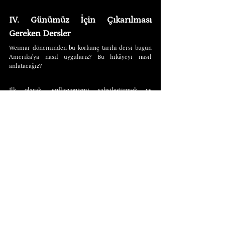
IV. Günümüz İçin Çıkarılması 
Gereken Dersler
Weimar döneminden bu korkunç tarihi dersi bugün 
Amerika’ya nasıl uygularız? Bu hikâyeyi nasıl 
anlatacağız?
İlk olarak, enflasyonizmi şahsileştirmek ve 
dinleyenleri şaşırtmamak için insani terimlere 
başvuruyoruz. Para politikasını sıkıcı, kuru ve 
teknokratik değil, canlı ve dolaysız anlatıyoruz. Yine 
söylüyorum, para politikasının muazzam ahlâkî ve 
medeniyetle ilgili bileşenleri vardır. Enflasyon 
sadece ekonomimize zarar vermekle kalmaz, 
bizi 
daha da kötü, müsrif, basiretsiz, tembel ve gelecek 
nesillere ilgisiz insanlar yapar
. Profesör Guido 
Hülsmann tam anlamıyla bu konuda kitap yazdı. Adı, 
Para Üretiminin Etiği
. Bu belki de bugün Amerika’da 
anlatılmamış en büyük hikâye: FED’in ekonomimizi 
temelde nasıl üretimden tüketime kaydırdığının 
değil, 
aynı zamanda biz insanlara ne yaptığının 
hikâyesi
. Karmaşık FED’in arkasına saklanmalarına 