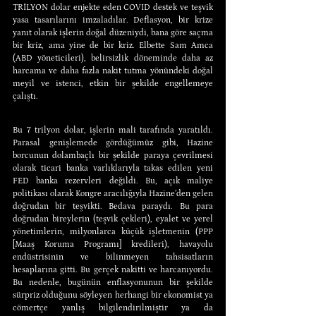
TRİLYON dolar enjekte eden COVID destek ve teşvik 
yasa tasarılarını imzaladılar. Deflasyon, bir krize 
yanıt olarak işlerin doğal düzeniydi, bana göre saçma 
bir kriz, ama yine de bir kriz. Elbette Sam Amca 
(ABD yöneticileri), belirsizlik döneminde daha az 
harcama ve daha fazla nakit tutma yönündeki doğal 
meyil ve istenci, etkin bir şekilde engellemeye 
çalıştı.
Bu 7 trilyon dolar, işlerin mali tarafında yaratıldı. 
Parasal genişlemede gördüğümüz gibi, Hazine 
borcunun dolambaçlı bir şekilde paraya çevrilmesi 
olarak ticari banka varlıklarıyla takas edilen yeni 
FED banka rezervleri değildi. Bu, açık maliye 
politikası olarak Kongre aracılığıyla Hazine’den gelen 
doğrudan bir teşvikti. Bedava paraydı. Bu para 
doğrudan bireylerin (teşvik çekleri), eyalet ve yerel 
yönetimlerin, milyonlarca küçük işletmenin (PPP 
[Maaş Koruma Programı] kredileri), havayolu 
endüstrisinin ve bilinmeyen tahsisatların 
hesaplarına gitti. Bu gerçek nakitti ve harcanıyordu. 
Bu nedenle, bugünün enflasyonunun bir şekilde 
sürpriz olduğunu söyleyen herhangi bir ekonomist ya 
cömertçe yanlış bilgilendirilmiştir ya da 