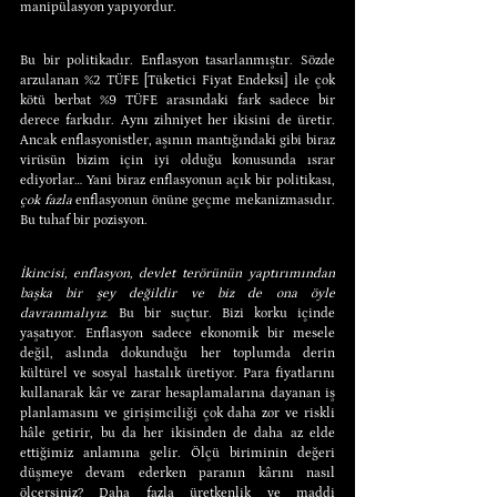
manipülasyon yapıyordur.
Bu bir politikadır. Enflasyon tasarlanmıştır. Sözde 
arzulanan %2 TÜFE [Tüketici Fiyat Endeksi] ile çok 
kötü berbat %9 TÜFE arasındaki fark sadece bir 
derece farkıdır. Aynı zihniyet her ikisini de üretir. 
Ancak enflasyonistler, aşının mantığındaki gibi biraz 
virüsün bizim için iyi olduğu konusunda ısrar 
ediyorlar… Yani biraz enflasyonun açık bir politikası, 
çok fazla
 enflasyonun önüne geçme mekanizmasıdır. 
Bu tuhaf bir pozisyon.
İkincisi, enflasyon, devlet terörünün yaptırımından 
başka bir şey değildir ve biz de ona öyle 
davranmalıyız
. Bu bir suçtur. Bizi korku içinde 
yaşatıyor. Enflasyon sadece ekonomik bir mesele 
değil, aslında dokunduğu her toplumda derin 
kültürel ve sosyal hastalık üretiyor. Para fiyatlarını 
kullanarak kâr ve zarar hesaplamalarına dayanan iş 
planlamasını ve girişimciliği çok daha zor ve riskli 
hâle getirir, bu da her ikisinden de daha az elde 
ettiğimiz anlamına gelir. Ölçü biriminin değeri 
düşmeye devam ederken paranın kârını nasıl 
ölçersiniz? Daha fazla üretkenlik ve maddi 