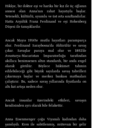
Hikâye, bir doktor eşi ve harika bir kız ile üç oğlanın 
annesi olan Anna’nın rahat hayatıyla başlar. 
Yetenekli, kültürlü, uyumlu ve üst orta sınıftandırlar. 
Hatta Arşidük Franz Ferdinand ve eşi Hohenberg 
Düşesi ile tanışıklardır.
Ancak Mayıs 1914’te mutlu hayatları paramparça 
olur. Ferdinand Saraybosna’da öldürülür ve savaş 
çıkar. Savaşlar paraya mal olur ve 1892’de 
Avusturya-Macaristan İmparatorluğu tarafından 
akıllıca benimsenen altın standardı, bir anda engel 
olarak görülür. Böylece hükümet tahmin 
edilebileceği gibi büyük sayılarda savaş tahvilleri 
çıkarmaya başlar ve merkez bankası matbaaları 
çalıştırır. Bu, sadece savaş yıllarında fiyatlarda on 
altı kat artışa neden olur.
Ancak insanlar üzerindeki etkileri, savaşın 
kendisinden ayrı olarak bile felakettir.
Anna Eisenmenger çoğu Viyanalı kadından daha 
şanslıydı. Kron ile sabitlenmiş, mütevazı bir gelir 