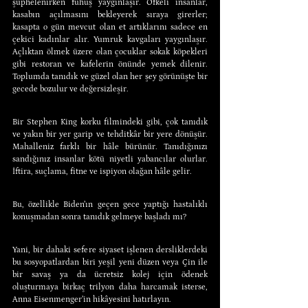
şüphelenirken fuhuş yaygınlaşır. Öfkeli insanlar, 
kasabın açılmasını bekleyerek sıraya girerler; 
kasapta o gün mevcut olan et artıklarını sadece en 
çekici kadınlar alır. Yumruk kavgaları yaygınlaşır. 
Açlıktan ölmek üzere olan çocuklar sokak köpekleri 
gibi restoran ve kafelerin önünde yemek dilenir. 
Toplumda tanıdık ve güzel olan her şey görünüşte bir 
gecede bozulur ve değersizleşir.
Bir Stephen King korku filmindeki gibi, çok tanıdık 
ve yakın bir yer garip ve tehditkâr bir yere dönüşür. 
Mahalleniz farklı bir hâle bürünür. Tanıdığınızı 
sandığınız insanlar kötü niyetli yabancılar olurlar. 
İftira, suçlama, fitne ve ispiyon olağan hâle gelir.
Bu, özellikle Biden’ın geçen gece yaptığı hastalıklı 
konuşmadan sonra tanıdık gelmeye başladı mı?
Yani, bir dahaki sefere siyaset işlenen dersliklerdeki 
bu sosyopatlardan biri yeşil yeni düzen veya Çin ile 
bir savaş ya da ücretsiz kolej için ödenek 
oluşturmaya birkaç trilyon daha harcamak isterse, 
Anna Eisenmenger’in hikâyesini hatırlayın.