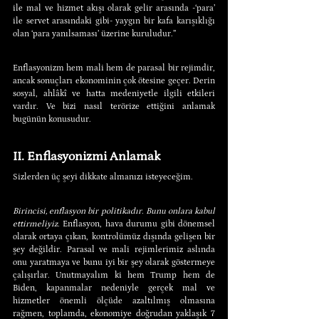
ile mal ve hizmet akışı olarak gelir arasında -
‘
para’ 
ile servet arasındaki gibi- yaygın bir kafa karışıklığı 
olan ‘para yanılsaması’ üzerine kuruludur.”
Enflasyonizm hem mali hem de parasal bir rejimdir, 
ancak sonuçları ekonominin çok ötesine geçer. Derin 
sosyal, ahlâkî ve hatta medeniyetle ilgili etkileri 
vardır. Ve bizi nasıl terörize ettiğini anlamak 
bugünün konusudur.
II. Enflasyonizmi Anlamak
Sizlerden üç şeyi dikkate almanızı isteyeceğim.
Birincisi, enflasyon bir politikadır. Bunu onlara kabul 
ettirmeliyiz. 
Enflasyon, hava durumu gibi dönemsel 
olarak ortaya çıkan, kontrolümüz dışında gelişen bir 
şey değildir. Parasal ve mali rejimlerimiz aslında 
onu yaratmaya ve bunu iyi bir şey olarak göstermeye 
çalışırlar. Unutmayalım ki hem Trump hem de 
Biden, kapanmalar nedeniyle gerçek mal ve 
hizmetler önemli ölçüde azaltılmış olmasına 
rağmen, toplamda, ekonomiye doğrudan yaklaşık 7 