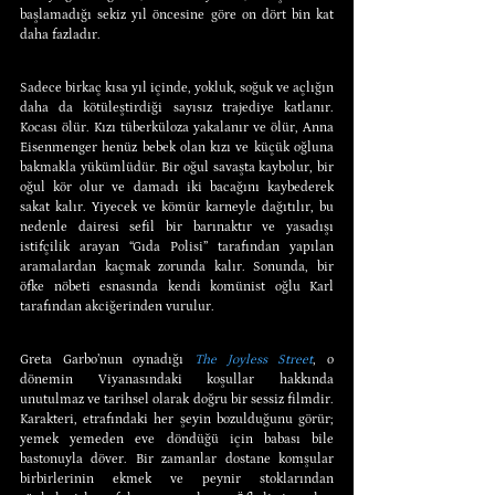
başlamadığı sekiz yıl öncesine göre on dört bin kat 
daha fazladır.
Sadece birkaç kısa yıl içinde, yokluk, soğuk ve açlığın 
daha da kötüleştirdiği sayısız trajediye katlanır. 
Kocası ölür. Kızı tüberküloza yakalanır ve ölür, Anna 
Eisenmenger henüz bebek olan kızı ve küçük oğluna 
bakmakla yükümlüdür. Bir oğul savaşta kaybolur, bir 
oğul kör olur ve damadı iki bacağını kaybederek 
sakat kalır. Yiyecek ve kömür karneyle dağıtılır, bu 
nedenle dairesi sefil bir barınaktır ve yasadışı 
istifçilik arayan “Gıda Polisi” tarafından yapılan 
aramalardan kaçmak zorunda kalır. Sonunda, bir 
öfke nöbeti esnasında kendi komünist oğlu Karl 
tarafından akciğerinden vurulur.
Greta Garbo’nun oynadığı 
The Joyless Street
, o 
dönemin Viyanasındaki koşullar hakkında 
unutulmaz ve tarihsel olarak doğru bir sessiz filmdir. 
Karakteri, etrafındaki her şeyin bozulduğunu görür; 
yemek yemeden eve döndüğü için babası bile 
bastonuyla döver. Bir zamanlar dostane komşular 
birbirlerinin ekmek ve peynir stoklarından 