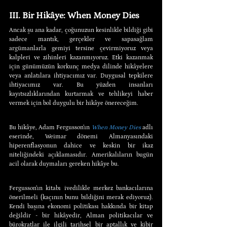
III. Bir Hikâye: When Money Dies
Ancak şu ana kadar, çoğunuzun kesinlikle bildiği gibi 
sadece mantık, gerçekler ve sapasağlam 
argümanlarla gemiyi tersine çevirmiyoruz veya 
kalpleri ve zihinleri kazanmıyoruz. Etki kazanmak 
için günümüzün korkunç medya dilinde hikâyelere 
veya anlatılara ihtiyacımız var. Duygusal tepkilere 
ihtiyacımız var. Bu yüzden insanları 
kayıtsızlıklarından kurtarmak ve tehlikeyi haber 
vermek için bol duygulu bir hikâye önereceğim.
Bu hikâye, Adam Fergusson’ın 
When Money Dies
 adlı 
eserinde, Weimar dönemi Almanyasındaki 
hiperenflasyonun dahice ve keskin bir ikaz 
niteliğindeki açıklamasıdır. Amerikalıların bugün 
acil olarak duymaları gereken hikâye bu.
Fergusson’ın kitabı ivedilikle merkez bankacılarına 
önerilmeli (kaçının bunu bildiğini merak ediyoruz). 
Kendi başına ekonomi politikası hakkında bir kitap 
değildir - bir hikâyedir, Alman politikacılar ve 
bürokratlar ile ilgili tarihsel bir aptallık ve kibir 