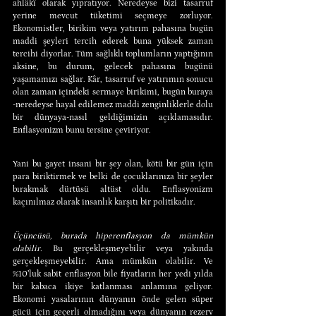
ahlâkî olarak yıpratıyor. Neredeyse bizi tasarruf 
yerine mevcut tüketimi seçmeye zorluyor. 
Ekonomistler, birikim veya yatırım pahasına bugün 
maddi şeyleri tercih ederek buna yüksek zaman 
tercihi diyorlar. Tüm sağlıklı toplumların yaptığının 
aksine, bu durum, gelecek pahasına bugünü 
yaşamamızı sağlar. Kâr, tasarruf ve yatırımın sonucu 
olan zaman içindeki sermaye birikimi, bugün buraya 
-neredeyse hayal edilemez maddi zenginliklerle dolu 
bir dünyaya-nasıl geldiğimizin açıklamasıdır. 
Enflasyonizm bunu tersine çeviriyor.
Yani bu gayet insani bir şey olan, kötü bir gün için 
para biriktirmek ve belki de çocuklarınıza bir şeyler 
bırakmak dürtüsü altüst oldu. Enflasyonizm 
kaçınılmaz olarak insanlık karşıtı bir politikadır.
Üçüncüsü, burada hiperenflasyon da mümkün 
olabilir.
 Bu gerçekleşmeyebilir veya yakında 
gerçekleşmeyebilir. Ama mümkün olabilir. Ve 
%10’luk sabit enflasyon bile fiyatların her yedi yılda 
bir kabaca ikiye katlanması anlamına geliyor. 
Ekonomi yasalarının dünyanın önde gelen süper 
gücü için geçerli olmadığını veya dünyanın rezerv 