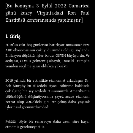
[Bu konuşma 3 Eylül 2022 Cumartesi 
günü kuzey Virginia’daki Ron Paul 
Enstitüsü konferansında yapılmıştır.]
I. Giriş
2019’un eski hoş günlerini hatırlıyor musunuz? Bize 
ABD ekonomisinin çok iyi durumda olduğu söylendi. 
Enflasyon düşüktü, işler boldu, GSYİH büyüyordu. Ve 
açıkçası, COVID gelmemiş olsaydı, Donald Trump’ın 
yeniden seçilme şansı oldukça yüksekti.
2019 yılında bir etkinlikte ekonomist arkadaşım Dr. 
Bob Murphy bu ülkedeki siyasi bölünme hakkında 
çok ilginç bir şey söyledi. “Günümüzde Amerika’nın 
bölündüğünü düşünüyorsanız şayet, acaba ekonomi 
berbat olup 2008’deki gibi bir çöküş daha yaşasak 
işler nasıl görünürdü?” dedi.
Pekâlâ, böyle bir senaryoyu daha uzun süre hayal 
etmemiz gerekmeyebilir.