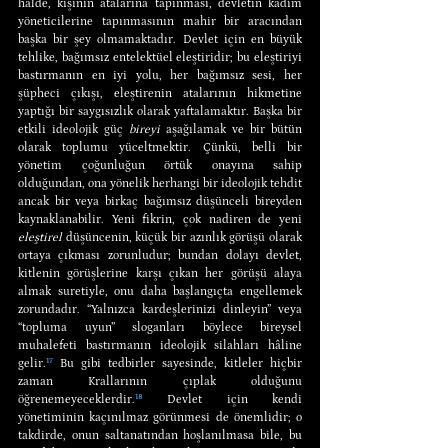
hâlde, kişinin atalarına tapınması, devletin kadim 
yöneticilerine tapınmasının mahir bir aracından 
başka bir şey olmamaktadır. Devlet için en büyük 
tehlike, bağımsız entelektüel eleştiridir; bu eleştiriyi 
bastırmanın en iyi yolu, her bağımsız sesi, her 
şüpheci çıkışı, eleştirenin atalarının hikmetine 
yaptığı bir saygısızlık olarak yaftalamaktır. Başka bir 
etkili ideolojik güç 
bireyi
 aşağılamak ve bir bütün 
olarak toplumu yüceltmektir. Çünkü, belli bir 
yönetim çoğunluğun örtük onayına sahip 
olduğundan, ona yönelik herhangi bir ideolojik tehdit 
ancak bir veya birkaç bağımsız düşünceli bireyden 
kaynaklanabilir. Yeni fikrin, çok nadiren de yeni 
eleştirel
 düşüncenin, küçük bir azınlık görüşü olarak 
ortaya çıkması zorunludur; bundan dolayı devlet, 
kitlenin görüşlerine karşı çıkan her görüşü alaya 
almak suretiyle, onu daha başlangıçta engellemek 
zorundadır. “Yalnızca kardeşlerinizi dinleyin” veya 
“topluma uyun” sloganları böylece bireysel 
muhalefeti bastırmanın ideolojik silahları hâline 
gelir.
¹⁷
 Bu gibi tedbirler sayesinde, kitleler hiçbir 
zaman Krallarının çıplak olduğunu 
öğrenemeyeceklerdir.
¹⁸
 Devlet için kendi 
yönetiminin kaçınılmaz görünmesi de önemlidir; o 
takdirde, onun saltanatından hoşlanılmasa bile, bu 