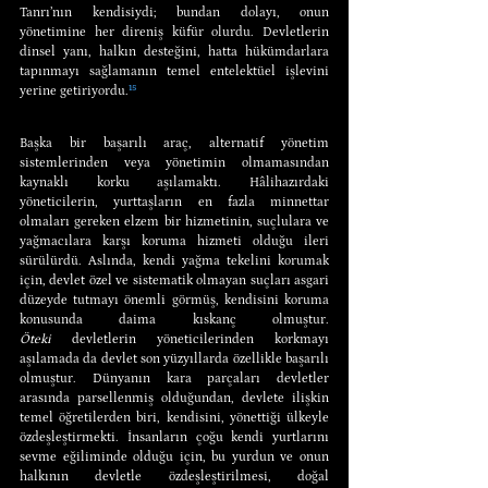
Tanrı’nın kendisiydi; bundan dolayı, onun 
yönetimine her direniş küfür olurdu. Devletlerin 
dinsel yanı, halkın desteğini, hatta hükümdarlara 
tapınmayı sağlamanın temel entelektüel işlevini 
yerine getiriyordu.
¹⁵
Başka bir başarılı araç, alternatif yönetim 
sistemlerinden veya yönetimin olmamasından 
kaynaklı korku aşılamaktı. Hâlihazırdaki 
yöneticilerin, yurttaşların en fazla minnettar 
olmaları gereken elzem bir hizmetinin, suçlulara ve 
yağmacılara karşı koruma hizmeti olduğu ileri 
sürülürdü. Aslında, kendi yağma tekelini korumak 
için, devlet özel ve sistematik olmayan suçları asgari 
düzeyde tutmayı önemli görmüş, kendisini koruma 
konusunda daima kıskanç olmuştur. 
Öteki
 devletlerin yöneticilerinden korkmayı 
aşılamada da devlet son yüzyıllarda özellikle başarılı 
olmuştur. Dünyanın kara parçaları devletler 
arasında parsellenmiş olduğundan, devlete ilişkin 
temel öğretilerden biri, kendisini, yönettiği ülkeyle 
özdeşleştirmekti. İnsanların çoğu kendi yurtlarını 
sevme eğiliminde olduğu için, bu yurdun ve onun 
halkının devletle özdeşleştirilmesi, doğal 