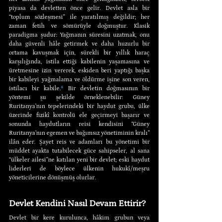
piyasa da devletten önce gelir. Devlet asla bir 
“toplum sözleşmesi” ile yaratılmış değildir; her 
zaman fetih ve sömürüyle doğmuştur. Klasik 
paradigma şudur: Yağmanın süresini uzatmak, onu 
daha güvenli hâle getirmek ve daha huzurlu bir 
ortama kavuşmak için, sürekli bir yıllık haraç 
karşılığında, istila ettiği kabilenin yaşamasına ve 
üretmesine izin vererek, eskiden beri yaptığı başka 
bir kabileyi yağmalama ve öldürme işine son veren, 
istilacı bir kabile.
⁶
 Bir devletin doğmasının bir 
yöntemi şu şekilde örneklenebilir: Güney 
Ruritanya’nın tepelerindeki bir haydut grubu, ülke 
üzerinde fizikî kontrolü ele geçirmeyi başarır ve 
sonunda haydutların reisi kendisini “Güney 
Ruritanya’nın egemen ve bağımsız yönetiminin kralı” 
ilân eder. Şayet reis ve adamları bu yönetimi bir 
müddet ayakta tutabilecek güce sahipseler, al sana 
“ülkeler ailesi”ne katılan yeni bir devlet; eski haydut 
liderleri de böylece ülkenin hukukî/meşru 
yöneticilerine dönüşmüş olurlar.
Devlet Kendini Nasıl Devam Ettirir?
Devlet bir kere kurulunca, hâkim grubun veya 