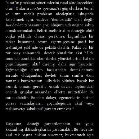
“sınıf”ın problemi yönetimlerini nasıl sürdürecekleri 
olur.
⁷
 Onların 
modus operandi
’si güç olurken, temel 
ve uzun vadeli problemi ideolojiktir. İşbaşında 
kalabilmek için, -sadece “demokratik” olan değil- 
her
 devlet, tebaasının çoğunluğunun desteğine sahip 
olmak zorundadır. Belirtilmelidir ki bu desteğin aktif 
coşku şeklinde olması gerekmez; kaçınılmaz bir 
tabiat kanununa boyun eğermişçesine pasif bir 
teslimiyet şeklinde de pekâlâ olabilir. Fakat bu, bir 
tür onay anlamında, destek olmalıdır; aksi hâlde 
sonunda azınlıkta olan devlet yöneticilerine halkın 
çoğunluğunun aktif direnişi daha ağır basabilir. 
Yağmacılığın üretim fazlasından desteklenmesi 
zorunlu olduğundan, devleti kuran sınıfın -tam 
zamanlı bürokrasinin- ülkedeki oldukça küçük bir 
azınlık olması gerekir. Ancak devlet toplumdaki 
önemli gruplar arasından elbette müttefikler de 
satın alabilir. Bundan dolayı, egemenlerin birinci 
görevi vatandaşların çoğunluğunun aktif veya 
teslimiyetçi kabulünü
⁸
 garanti etmektir.
⁹
Kuşkusuz, desteği garantilemenin bir yolu, 
kazanılmış iktisadî çıkarlar yaratmaktır. Bu nedenle, 
Kral tek başına hüküm süremez; hükmetmek için 