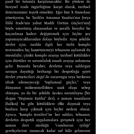
pasif bir tutumla karşılanacaktır. Bir yöntem de 
bireysel irade özgürlüğüne karşıt olarak, tarihsel 
determinizmi teşvik etmektir. Eğer bizi X Hanedanı 
yönetiyorsa, bu Tarih’in Amansız Yasaları’nın (veya 
İlâhî İrade’nin yahut Maddi Üretim Güçleri’nin) 
böyle emretmiş olmasından ve zavallı bireyler bu 
kaçınılmaz kaderi değiştirmek için hiçbir şey 
yapamayacaklarından dolayı böyledir. Aynı şekilde 
devlet için, tarihle ilgili her türlü komplo 
teorisinden hiç hazzetmemeyi tebaasına aşılamak da 
önemlidir; çünkü komplo arayışı tarihsel kötülükler 
için dürtüler ve sorumluluk isnadı arayışı anlamına 
gelir. Bununla beraber, devletin veya saldırgan 
savaşın dayattığı herhangi bir despotluğa şayet 
devlet yöneticileri 
değil
 de esrarengiz veya herkesin 
idrak edemeyeceği “toplumsal güçler,” veya 
dünyanın mükemmellikten uzak oluşu sebep 
olmuşsa, ya da bir şekilde 
herkes
 sorumluysa (bir 
slogan “Hepimiz Katiliz” der), o zaman insanların 
(halkın) bu gibi kötülüklere öfke duymak veya 
bunlara karşı çıkmak için hiçbir nedeni olmaz. 
Ayrıca, “komplo teorileri”ne her saldırı, tebaanın, 
devletin despotik uygulamalara girişmek için her 
zaman ileri sürdüğü “cumhurun iyiliği” 
gerekçelerine inanacak kadar saf hâle gelmesini 