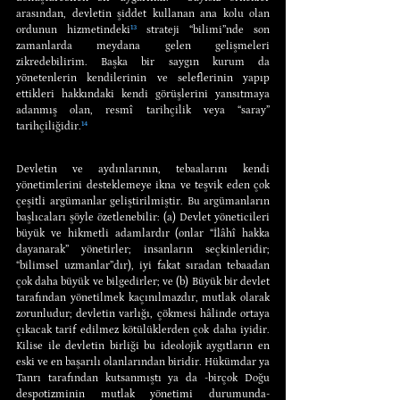
arasından, devletin şiddet kullanan ana kolu olan 
ordunun hizmetindeki
¹³
 strateji “bilimi”nde son 
zamanlarda meydana gelen gelişmeleri 
zikredebilirim. Başka bir saygın kurum da 
yönetenlerin kendilerinin ve seleflerinin yapıp 
ettikleri hakkındaki kendi görüşlerini yansıtmaya 
adanmış olan, resmî tarihçilik veya “saray” 
tarihçiliğidir.
¹⁴
Devletin ve aydınlarının, tebaalarını kendi 
yönetimlerini desteklemeye ikna ve teşvik eden çok 
çeşitli argümanlar geliştirilmiştir. Bu argümanların 
başlıcaları şöyle özetlenebilir: (a) Devlet yöneticileri 
büyük ve hikmetli adamlardır (onlar “İlâhî hakka 
dayanarak” yönetirler; insanların seçkinleridir; 
“bilimsel uzmanlar”dır), iyi fakat sıradan tebaadan 
çok daha büyük ve bilgedirler; ve (b) Büyük bir devlet 
tarafından yönetilmek kaçınılmazdır, mutlak olarak 
zorunludur; devletin varlığı, çökmesi hâlinde ortaya 
çıkacak tarif edilmez kötülüklerden çok daha iyidir. 
Kilise ile devletin birliği bu ideolojik aygıtların en 
eski ve en başarılı olanlarından biridir. Hükümdar ya 
Tanrı tarafından kutsanmıştı ya da -birçok Doğu 
despotizminin mutlak yönetimi durumunda- 