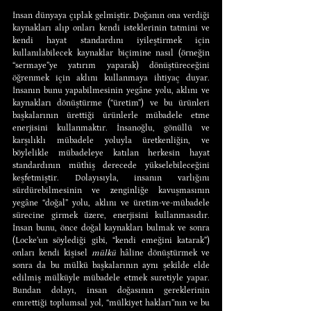
İnsan dünyaya çıplak gelmiştir. Doğanın ona verdiği 
kaynakları alıp onları kendi isteklerinin tatmini ve 
kendi hayat standardını iyileştirmek için 
kullanılabilecek kaynaklar biçimine nasıl (örneğin 
“sermaye”ye yatırım yaparak) dönüştüreceğini 
öğrenmek için aklını kullanmaya ihtiyaç duyar. 
İnsanın bunu yapabilmesinin yegâne yolu, aklını ve 
kaynakları dönüştürme (“üretim”) ve bu ürünleri 
başkalarının ürettiği ürünlerle mübadele etme 
enerjisini kullanmaktır. İnsanoğlu, gönüllü ve 
karşılıklı mübadele yoluyla üretkenliğin, ve 
böylelikle mübadeleye katılan herkesin hayat 
standardının müthiş derecede yükselebileceğini 
keşfetmiştir. Dolayısıyla, insanın varlığını 
sürdürebilmesinin ve zenginliğe kavuşmasının 
yegâne “doğal” yolu, aklını ve üretim-ve-mübadele 
sürecine girmek üzere, enerjisini kullanmasıdır. 
İnsan bunu, önce doğal kaynakları bulmak ve sonra 
(Locke’un söylediği gibi, “kendi emeğini katarak”) 
onları kendi kişisel 
mülkü
 hâline dönüştürmek ve 
sonra da bu mülkü başkalarının aynı şekilde elde 
edilmiş mülküyle mübadele etmek suretiyle yapar. 
Bundan dolayı, insan doğasının gereklerinin 
emrettiği toplumsal yol, “mülkiyet hakları”nın ve bu 