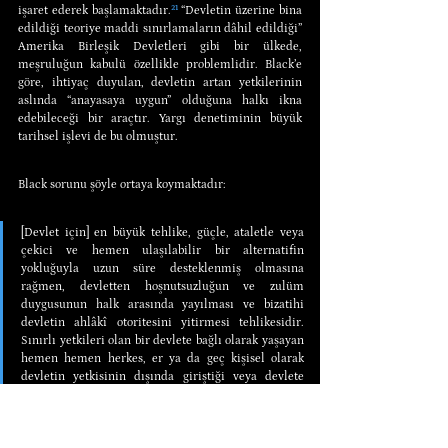
işaret ederek başlamaktadır.
²¹
 “Devletin üzerine bina 
edildiği teoriye maddi sınırlamaların dâhil edildiği” 
Amerika Birleşik Devletleri gibi bir ülkede, 
meşruluğun kabulü özellikle problemlidir. Black’e 
göre, ihtiyaç duyulan, devletin artan yetkilerinin 
aslında “anayasaya uygun” olduğuna halkı ikna 
edebileceği bir araçtır. Yargı denetiminin büyük 
tarihsel işlevi de bu olmuştur.
Black sorunu şöyle ortaya koymaktadır: 
[Devlet için] en büyük tehlike, güçle, ataletle veya 
çekici ve hemen ulaşılabilir bir alternatifin 
yokluğuyla uzun süre desteklenmiş olmasına 
rağmen, devletten hoşnutsuzluğun ve zulüm 
duygusunun halk arasında yayılması ve bizatihi 
devletin ahlâkî otoritesini yitirmesi tehlikesidir. 
Sınırlı yetkileri olan bir devlete bağlı olarak yaşayan 
hemen hemen herkes, er ya da geç kişisel olarak 
devletin yetkisinin dışında giriştiği veya devlete 
pozitif olarak yasaklanmış bir faaliyetine maruz 
kalacaktır. Anayasada zorunlu askere alınma 
konusunda hiçbir şey bulamasa da kişi zorla askere 