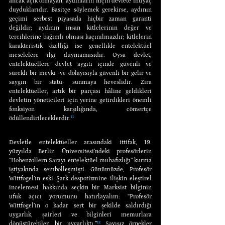
ancak açık olmayan, aydınların niçin devlete ihtiyaç 
duyduklarıdır. Basitçe söylemek gerekirse, aydının 
geçimi serbest piyasada hiçbir zaman garanti 
değildir; aydının insan kitlelerinin değer ve 
tercihlerine bağımlı olması kaçınılmazdır; kitlelerin 
karakteristik özelliği ise genellikle entelektüel 
meselelere ilgi duymamasıdır. Oysa devlet, 
entelektüellere devlet aygıtı içinde güvenli ve 
sürekli bir mevki -ve dolayısıyla güvenli bir gelir ve 
saygın bir statü- sunmaya heveslidir. Zira 
entelektüeller, artık bir parçası hâline geldikleri 
devletin yöneticileri için yerine getirdikleri önemli 
fonksiyon karşılığında, cömertçe 
ödüllendirileceklerdir.
¹¹
Devletle entelektüeller arasındaki ittifak, 19. 
yüzyılda Berlin Üniversitesi’ndeki profesörlerin 
“Hohenzollern Sarayı entelektüel muhafızlığı” kurma 
iştiyakında sembolleşmişti. Günümüzde, Profesör 
Wittfogel’ın eski Şark despotizmine ilişkin eleştirel 
incelemesi hakkında seçkin bir Marksist bilginin 
ufuk açıcı yorumunu hatırlayalım: “Profesör 
Wittfogel’ın o kadar sert bir şekilde saldırdığı 
uygarlık, şairleri ve bilginleri memurlara 
dönüştürebilen bir uygarlıktı.”
¹²
 Sayısız örnekler 