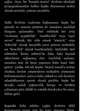
sağlar. Oysa, bir “komplo teorisi” devletin ideolojik 
propagandasından halkın kuşku duymasına neden 
olmak suretiyle, sistemi sarsabilir.
Halkı devletin iradesine bağlamanın başka bir 
güvenli ve samimi yöntemi de insanlara suçluluk 
duygusu aşılamaktır. Özel refahtaki her artış 
“vicdansız açgözlülük,” “maddecilik” veya “aşırı 
servet’’ olarak; kâr elde etmek “sömürü,” veya 
“tefecilik” olarak; karşılıklı yarar getiren mübadele 
ise “bencillik” olarak lanetlenebilir; böylelikle özel 
sektörden “kamu sektörü”ne daha fazla kaynak 
aktarılması sağlanmış olur. Suçluluk aşılama, 
insanları tam da bunu yapmaya daha hazır hâle 
getirir. Çünkü, tek tek kişiler “bencil tamah”a teslim 
olurken, devleti yönetenlerin mübadele yöntemini 
kullanmamaları 
onların
 daha yüksek ve asil davalara 
adandıklarının işareti olarak görülür; başka bir 
deyişle, asalak yağmacılık, barışçı ve üretken 
çalışmaya göre ahlâkî ve estetik olarak yüce bir amaç 
hâline gelir.
Bugünkü daha seküler çağda, devletin ilâhî 
konumunun yerini yeni bir tanrı almıştır: Bilim. 