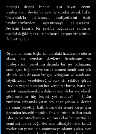
İdeolojik destek kendisi için hayati önem 
taşıdığından, devlet bu şekilde sürekli olarak halkı 
“meşruluk”la etkilemeye, faaliyetlerini basit 
haydutlarınkinden ayrıştırmaya çalışacaktır. 
Devletin kararlı bir şekilde sağduyuya saldırısı 
tesadüf değildir; H.L. Mencken’in çarpıcı bir şekilde 
ifade ettiği gibi:
Ortalama insan, başka konulardaki hataları ne olursa 
olsun, en azından devletin kendisinin ve 
türdeşlerinin genelinin dışında bir şey olduğunu; 
onun ayrı, bağımsız ve ancak kısmen kendi kontrolü 
altında olan düşman bir güç olduğunu ve kendisine 
büyük zarar verebileceğini açık bir şekilde görür. 
Devleti yağmalamanın her yerde bir bireyi, hatta bir 
şirketi yağmalamaktan daha az önemli bir suç olarak 
görülmesinin hiç önemi yok mudur? ... Bütün 
bunların arkasında yatan şey, inanıyorum ki devlet 
ile onun yönettiği halk arasındaki temel karşıtlığın 
derinden hissedilmesidir. Devlet, bütün halkın ortak 
işlerini yürütmek üzere seçilmiş olan bir yurttaşlar 
komitesi olarak değil de, esas itibariyle halkı kendi 
üyelerinin yararı için sömürmeye adanmış olan, ayrı 