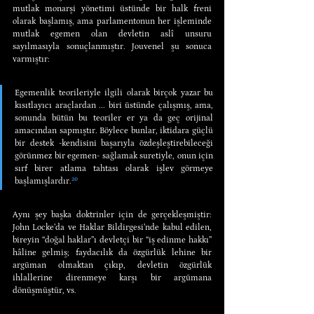
mutlak monarşi yönetimi üstünde bir halk freni 
olarak başlamış, ama parlamentonun her işleminde 
mutlak egemen olan devletin aslî unsuru 
sayılmasıyla sonuçlanmıştır. Jouvenel şu sonuca 
varmıştır:
Egemenlik teorileriyle ilgili olarak birçok yazar bu 
kısıtlayıcı araçlardan ... biri üstünde çalışmış, ama, 
sonunda bütün bu teoriler er ya da geç orijinal 
amacından sapmıştır. Böylece bunlar, iktidara güçlü 
bir destek -kendisini başarıyla özdeşleştirebileceği 
görünmez bir egemen- sağlamak suretiyle, onun için 
sırf birer atlama tahtası olarak işlev görmeye 
başlamışlardır.
²⁰
Aynı şey başka doktrinler için de gerçekleşmiştir: 
John Locke’da ve Haklar Bildirgesi’nde kabul edilen, 
bireyin “doğal haklar”ı devletçi bir “iş edinme hakkı” 
hâline gelmiş; faydacılık da özgürlük lehine bir 
argüman olmaktan çıkıp, devletin özgürlük 
ihlallerine direnmeye karşı bir argümana 
dönüşmüştür, vs.