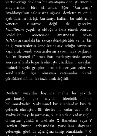
yurtseverliği devletin bir avantajına dönüştürmenin 
araçlarından biri olmuştur. Eğer “Ruritanya” 
“Waldavya”nın saldırısına uğrasa, devletin ve onun 
aydınlarının ilk işi, Ruritanya halkını bu saldırının 
yönetici zümreye değil de gerçekte 
kendilerine
 yapılmış olduğuna ikna etmek olurdu. 
Böylelikle, 
yönetenler
 arasındaki savaş 
halklar
 arasındaki bir savaşa dönüştürülür ve her bir 
halk, yönetenlerin kendilerini savunduğu sanrısına 
kapılarak, kendi yöneticilerini savunmaya başlardı. 
Bu “milliyetçilik” aracı Batı medeniyetinde ancak 
son yüzyıllarda başarılı olmuştur; halkların, savaşları 
muhtelif soylu grupları arasında cereyan eden ve 
kendileriyle ilgisi olmayan çatışmalar olarak 
gördükleri dönemler fazla uzak değildir.
Devletin yüzyıllar boyunca mahir bir şekilde 
yararlandığı çok sayıda ideolojik silah 
bulunmaktadır. Mükemmel bir silahlardan biri de 
gelenek olmuştur. Bir devlet ne kadar uzun süre 
ayakta kalmayı başarmışsa, bu silah da o kadar güçlü 
olmuştur; çünkü o takdirde X Hanedanı veya Y 
Devleti bunun arkasındaki yüzyıllara dayanan 
geleneğin görünür ağırlığına sahip olmaktadır.
¹⁶
 O 