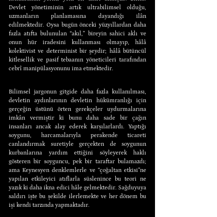
Devlet yönetiminin artık ultrabilimsel olduğu, 
uzmanların planlamasına dayandığı ilân 
edilmektedir. Oysa bugün önceki yüzyıllardan daha 
fazla atıfta bulunulan “akıl,” bireyin sahici aklı ve 
onun hür iradesini kullanması olmayıp, hâlâ 
kolektivist ve determinist bir şeydir; hâlâ bütüncül 
kitlesellik ve pasif tebaanın yöneticileri tarafından 
cebrî manipülasyonunu ima etmektedir.
Bilimsel jargonun gitgide daha fazla kullanılması, 
devletin aydınlarının devletin hükümranlığı için 
gerçeğin üstünü örten gerekçeler uydurmalarına 
imkân vermiştir ki bunu daha sade bir çağın 
insanları ancak alay ederek karşılarlardı. Yaptığı 
soygunu, harcamalarıyla perakende ticareti 
canlandırmak suretiyle gerçekten de soygunun 
kurbanlarına yardım ettiğini söyleyerek haklı 
gösteren bir soyguncu, pek bir taraftar bulamazdı; 
ama Keynesyen denklemlerle ve “çoğaltan etkisi”ne 
yapılan etkileyici atıflarla süslenince bu teori ne 
yazık ki daha ikna edici hâle gelmektedir. Sağduyuya 
saldırı işte bu şekilde ilerlemekte ve her dönem bu 
işi kendi tarzında yapmaktadır.