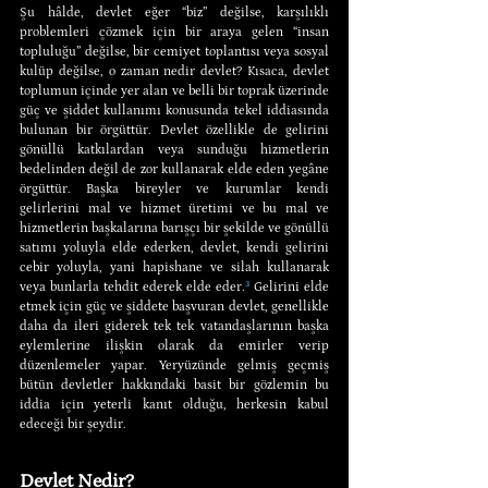
Şu hâlde, devlet eğer “biz” değilse, karşılıklı 
problemleri çözmek için bir araya gelen “insan 
topluluğu” değilse, bir cemiyet toplantısı veya sosyal 
kulüp değilse, o zaman nedir devlet? Kısaca, devlet 
toplumun içinde yer alan ve belli bir toprak üzerinde 
güç ve şiddet kullanımı konusunda tekel iddiasında 
bulunan bir örgüttür. Devlet özellikle de gelirini 
gönüllü katkılardan veya sunduğu hizmetlerin 
bedelinden değil de zor kullanarak elde eden yegâne 
örgüttür. Başka bireyler ve kurumlar kendi 
gelirlerini mal ve hizmet üretimi ve bu mal ve 
hizmetlerin başkalarına barışçı bir şekilde ve gönüllü 
satımı yoluyla elde ederken, devlet, kendi gelirini 
cebir yoluyla, yani hapishane ve silah kullanarak 
veya bunlarla tehdit ederek elde eder.
³
 Gelirini elde 
etmek için güç ve şiddete başvuran devlet, genellikle 
daha da ileri giderek tek tek vatandaşlarının başka 
eylemlerine ilişkin olarak da emirler verip 
düzenlemeler yapar. Yeryüzünde gelmiş geçmiş 
bütün devletler hakkındaki basit bir gözlemin bu 
iddia için yeterli kanıt olduğu, herkesin kabul 
edeceği bir şeydir.
Devlet Nedir?