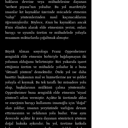
hakların devrine veya mübadelesine dayanan 
“serbest piyasa”nın yoludur. Bu yol marifetiyle 
insanlar kıt kaynaklar üzerinde mücadele etmenin 
“vahşi” yöntemlerinden nasıl kaçınacaklarını 
öğrenmişlerdir. Böylece, A’nın bu kaynakları ancak 
B’nin elinden alarak elde etmesinin yerini, onları 
barışçı ve uyumlu üretim ve mübadelede yoluyla 
muazzam miktarlarda çoğaltmak almıştır.
Büyük Alman sosyologu Franz Oppenheimer 
zenginlik elde etmenin birbiriyle bağdaşmayan iki 
yolunun olduğunu belirtmiştir: Biri yukarıda işaret 
ettiğimiz üretim ve mübadele yoludur ki o buna 
“iktisadî yöntem” demektedir. Öteki yol ise daha 
basittir: başkasının mal ve hizmetlerine zor ve şiddet 
yoluyla el koymak. Bu tek taraflı bir müsadere yolu 
olup, başkalarının mülkünü çalma yöntemidir. 
Oppenheimer buna zenginlik elde etmenin “siyasî 
yöntem”i adını vermiştir. Açıktır ki üretimde aklın 
ve enerjinin barışçı kullanımı insanoğlu için “doğal” 
olan yoldur; insanın yeryüzünde varlığını devam 
ettirmesinin ve refahının yolu budur. Yine aynı 
derecede açıktır ki zora dayanan sömürücü yöntem 
doğal hukuka aykırıdır; bu yol, üretime katkıda 