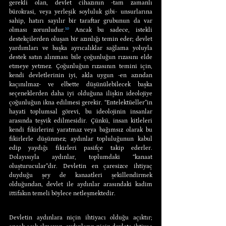
gerekli olan, devlet cihazının -tam zamanlı 
bürokrasi, veya yerleşik soyluluk gibi- unsurlarına 
sahip, hatırı sayılır bir taraftar grubunun da var 
olması zorunludur.
¹⁰
 Ancak bu sadece, istekli 
destekçilerden oluşan bir azınlığı temin eder; devlet 
yardımları ve başka ayrıcalıklar sağlama yoluyla 
destek satın alınması bile çoğunluğun rızasını elde 
etmeye yetmez. Çoğunluğun rızasının temini için, 
kendi devletlerinin iyi, akla uygun -en azından 
kaçınılmaz- ve elbette düşünülebilecek başka 
seçeneklerden daha iyi olduğuna ilişkin ideolojiye 
çoğunluğun ikna edilmesi gerekir. “Entelektüeller”in 
hayati toplumsal görevi, bu ideolojinin insanlar 
arasında teşvik edilmesidir. Çünkü, insan kitleleri 
kendi fikirlerini yaratmaz veya bağımsız olarak bu 
fikirlerle düşünmez; aydınlar topluluğunun kabul 
edip yaydığı fikirleri pasifçe takip ederler. 
Dolayısıyla aydınlar, toplumdaki “kanaat 
oluşturucular”dır. Devletin en çaresizce ihtiyaç 
duyduğu şey de kanaatleri şekillendirmek 
olduğundan, devlet ile aydınlar arasındaki kadim 
ittifakın temeli böylece netleşmektedir.
Devletin aydınlara niçin ihtiyacı olduğu açıktır; 