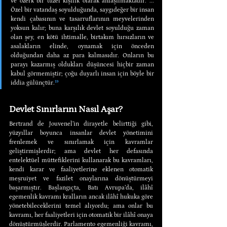
ve özerk bir tüzel kişilik olarak anlaşılmaktadır. ... 
Özel bir vatandaş soyulduğunda, saygıdeğer bir insan 
kendi çabasının ve tasarruflarının meyvelerinden 
yoksun kalır; buna karşılık devlet soyulduğu zaman 
olan şey, en kötü ihtimalle, birtakım hırsızların ve 
asalakların elinde, oynamak için önceden 
olduğundan daha az para kalmasıdır. Onların bu 
parayı kazarmış oldukları düşüncesi hiçbir zaman 
kabul görmemiştir; çoğu duyarlı insan için böyle bir 
iddia gülünçtür.
¹⁹
Devlet Sınırlarını Nasıl Aşar?
Bertrand de Jouvenel’in dirayetle belirttiği gibi, 
yüzyıllar boyunca insanlar devlet yönetimini 
frenlemek ve sınırlamak için kavramlar 
geliştirmişlerdir; ama devlet her defasında 
entelektüel müttefiklerini kullanarak bu kavramları, 
kendi karar ve faaliyetlerine eklenen otomatik 
meşruiyet ve fazilet onaylarına dönüştürmeyi 
başarmıştır. Başlangıçta, Batı Avrupa’da, ilâhî 
egemenlik kavramı kralların ancak ilâhî hukuka göre 
yönetebileceklerini temel alıyordu; ama onlar bu 
kavramı, her faaliyetleri için otomatik bir ilâhî onaya 
dönüştürmüşlerdir. Parlamento egemenliği kavramı, 