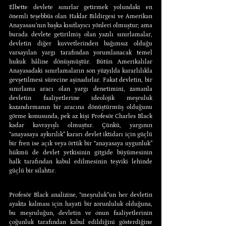
Elbette devlete sınırlar getirmek yolundaki en 
önemli teşebbüs olan Haklar Bildirgesi ve Amerikan 
Anayasası’nın başka kısıtlayıcı yönleri olmuştur; ama 
burada devlete getirilmiş olan yazılı sınırlamalar, 
devletin diğer kuvvetlerinden bağımsız olduğu 
varsayılan yargı tarafından yorumlanacak temel 
hukuk hâline dönüşmüştür. Bütün Amerikalılar 
Anayasadaki sınırlamaların son yüzyılda kararlılıkla 
gevşetilmesi sürecine aşinadırlar. Fakat devletin, bir 
sınırlama aracı olan yargı denetimini, zamanla 
devletin faaliyetlerine ideolojik meşruluk 
kazandırmanın bir aracına dönüştürmüş olduğunu 
görme konusunda, pek az kişi Profesör Charles Black 
kadar kavrayışlı olmuştur. Çünkü, yargının 
“anayasaya aykırılık” kararı devlet iktidarı için güçlü 
bir fren ise açık veya örtük bir “anayasaya uygunluk” 
hükmü de devlet yetkisinin gitgide büyümesinin 
halk tarafından kabul edilmesinin teşviki lehinde 
güçlü bir silahtır.
Profesör Black analizine, “meşruluk”un her devletin 
ayakta kalması için hayati bir zorunluluk olduğuna, 
bu meşruluğun, devletin ve onun faaliyetlerinin 
çoğunluk tarafından kabul edildiğini gösterdiğine 