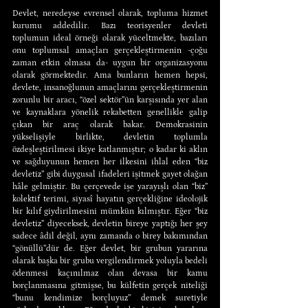
Devlet, neredeyse evrensel olarak, topluma hizmet 
kurumu addedilir. Bazı teorisyenler devleti 
toplumun ideal örneği olarak yüceltmekte, bazıları 
onu toplumsal amaçları gerçekleştirmenin -çoğu 
zaman etkin olmasa da- uygun bir organizasyonu 
olarak görmektedir. Ama bunların hemen hepsi, 
devlete, insanoğlunun amaçlarını gerçekleştirmenin 
zorunlu bir aracı, “özel sektör”ün karşısında yer alan 
ve kaynaklara yönelik rekabetten genellikle galip 
çıkan bir araç olarak bakar. Demokrasinin 
yükselişiyle birlikte, devletin toplumla 
özdeşleştirilmesi ikiye katlanmıştır; o kadar ki aklın 
ve sağduyunun hemen her ilkesini ihlal eden “biz 
devletiz” gibi duygusal ifadeleri işitmek gayet olağan 
hâle gelmiştir. Bu çerçevede işe yarayışlı olan “biz” 
kolektif terimi, siyasî hayatın gerçekliğine ideolojik 
bir kılıf giydirilmesini mümkün kılmıştır. Eğer “biz 
devletiz” diyeceksek, devletin bireye yaptığı her şey 
sadece âdil değil, aynı zamanda o birey bakımından 
“gönüllü”dür de. Eğer devlet, bir grubun yararına 
olarak başka bir grubu vergilendirmek yoluyla bedeli 
ödenmesi kaçınılmaz olan devasa bir kamu 
borçlanmasına gitmişse, bu külfetin gerçek niteliği 
“bunu kendimize borçluyuz” demek suretiyle 