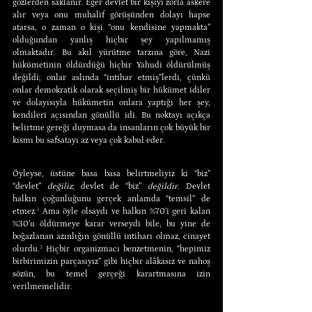
gözlerden saklanır. Eğer devlet bir kişiyi zorla askere 
alır veya onu muhalif görüşünden dolayı hapse 
atarsa, o zaman o kişi “onu kendisine yapmakta” 
olduğundan yanlış hiçbir şey yapılmamış 
olmaktadır. Bu akıl yürütme tarzına göre, Nazi 
hükümetinin öldürdüğü hiçbir Yahudi öldürülmüş 
değildi; onlar aslında “intihar etmiş”lerdi, çünkü 
onlar demokratik olarak seçilmiş bir hükümet idiler 
ve dolayısıyla hükümetin onlara yaptığı her şey, 
kendileri açısından gönüllü idi. Bu noktayı açıkça 
belirtme gereği duymasa da insanların çok büyük bir 
kısmı bu safsatayı az veya çok kabul eder.
Öyleyse, üstüne basa basa belirtmeliyiz ki “biz” 
“devlet’’ 
değiliz
; devlet de “biz” 
değildir
. Devlet 
halkın çoğunluğunu gerçek anlamda “temsil” de 
etmez.
¹
 Ama öyle olsaydı ve halkın %70’i geri kalan 
%30’u öldürmeye karar verseydi bile, bu yine de 
boğazlanan azınlığın gönüllü intiharı olmaz, cinayet 
olurdu.
²
 Hiçbir organizmacı benzetmenin, “hepimiz 
birbirimizin parçasıyız” gibi hiçbir alâkasız ve nahoş 
sözün, bu temel gerçeği karartmasına izin 
verilmemelidir.