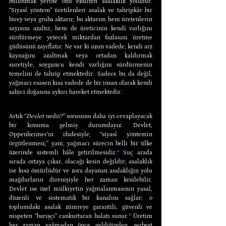
bulunmak yerine onu eksilten asalaklık yoludur. 
“Siyasî yöntem” üretilenleri asalak ve tahripkâr bir 
birey veya gruba aktarır; bu aktarım hem üretenlerin 
sayısını azaltır, hem de üreticinin kendi varlığını 
sürdürmeye yetecek miktardan fazlasını üretme 
güdüsünü zayıflatır. Ne var ki uzun vadede, kendi arz 
kaynağını azaltmak veya ortadan kaldırmak 
suretiyle, soyguncu kendi varlığını sürdürmenin 
temelini de tahrip etmektedir. Sadece bu da değil, 
yağmacı esasen kısa vadede de bir insan olarak kendi 
sahici doğasına aykırı hareket etmektedir.
Artık “
Devlet
 nedir?” sorusunu daha iyi cevaplayacak 
bir konuma gelmiş durumdayız. Devlet, 
Oppenheimer’ın ifadesiyle, “siyasî yöntemin 
örgütlenmesi;” yani, yağmacı sürecin belli bir ülke 
üzerinde sistemli hâle getirilmesidir.
⁴
 Suç arada 
sırada ortaya çıkar, olacağı kesin değildir; asalaklık 
ise kısa ömürlüdür ve zora dayanan asalaklığın yolu 
mağdurların direnişiyle her zaman kesilebilir. 
Devlet ise özel mülkiyetin yağmalanmasının yasal, 
düzenli ve sistematik bir kanalını sağlar; o 
toplumdaki asalak zümreye garantili, güvenli ve 
nispeten “barışçı” cankurtaran halatı sunar.
⁵
 Üretim 
her zaman yağmadan önce geldiğinden, serbest 