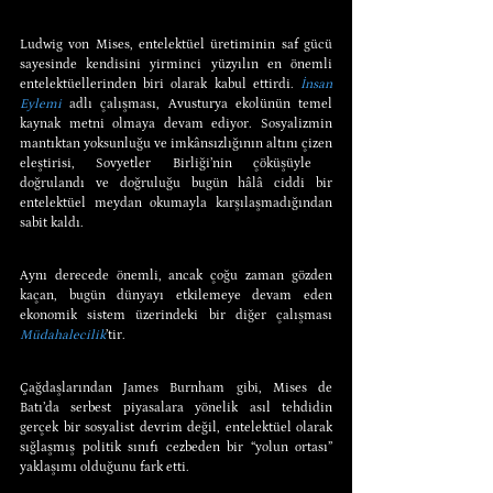
Ludwig von Mises, entelektüel üretiminin saf gücü 
sayesinde kendisini yirminci yüzyılın en önemli 
entelektüellerinden biri olarak kabul ettirdi. 
İnsan 
Eylemi
 adlı çalışması, Avusturya ekolünün temel 
kaynak metni olmaya devam ediyor. Sosyalizmin 
mantıktan yoksunluğu ve imkânsızlığının altını çizen 
eleştirisi, Sovyetler Birliği’nin çöküşüyle ​​
doğrulandı ve doğruluğu bugün hâlâ ciddi bir 
entelektüel meydan okumayla karşılaşmadığından 
sabit kaldı.
Aynı derecede önemli, ancak çoğu zaman gözden 
kaçan, bugün dünyayı etkilemeye devam eden 
ekonomik sistem üzerindeki bir diğer çalışması 
Müdahalecilik
’tir.
Çağdaşlarından James Burnham gibi, Mises de 
Batı’da serbest piyasalara yönelik asıl tehdidin 
gerçek bir sosyalist devrim değil, entelektüel olarak 
sığlaşmış politik sınıfı cezbeden bir “yolun ortası” 
yaklaşımı olduğunu fark etti.