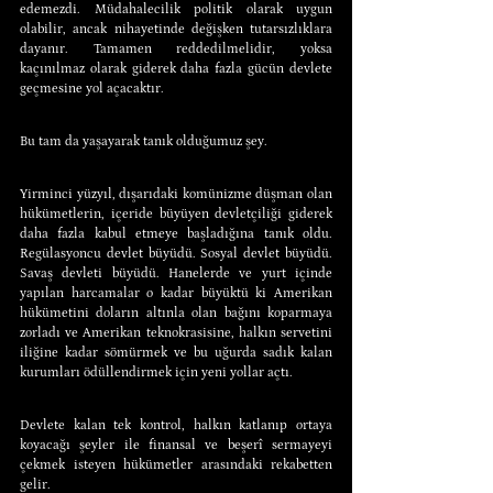
edemezdi. Müdahalecilik politik olarak uygun 
olabilir, ancak nihayetinde değişken tutarsızlıklara 
dayanır. Tamamen reddedilmelidir, yoksa 
kaçınılmaz olarak giderek daha fazla gücün devlete 
geçmesine yol açacaktır.
Bu tam da yaşayarak tanık olduğumuz şey.
Yirminci yüzyıl, dışarıdaki komünizme düşman olan 
hükümetlerin, içeride büyüyen devletçiliği giderek 
daha fazla kabul etmeye başladığına tanık oldu. 
Regülasyoncu devlet büyüdü. Sosyal devlet büyüdü. 
Savaş devleti büyüdü. Hanelerde ve yurt içinde 
yapılan harcamalar o kadar büyüktü ki Amerikan 
hükümetini doların altınla olan bağını koparmaya 
zorladı ve Amerikan teknokrasisine, halkın servetini 
iliğine kadar sömürmek ve bu uğurda sadık kalan 
kurumları ödüllendirmek için yeni yollar açtı.
Devlete kalan tek kontrol, halkın katlanıp ortaya 
koyacağı şeyler ile finansal ve beşerî sermayeyi 
çekmek isteyen hükümetler arasındaki rekabetten 
gelir.