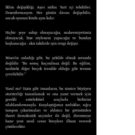
İklim değişikliği. Aşırı nüfus. Yurt içi tehditler. 
Dezenformasyon. Her günün davası değişebilir, 
ancak oyunun kitabı aynı kalır.
Hiçbir şeye sahip olmayacağız, mahremiyetimiz 
olmayacak, bize söyleneni yapacağız ve bundan 
hoşlanacağız - aksi takdirde işin rengi değişir.
Mises’in anladığı gibi, bu şekilde olmak zorunda 
değildir: “Bu sonuç kaçınılmaz değil. Bu eğilim, 
tarihteki diğer birçok trendde olduğu gibi tersine 
çevrilebilir.”
Nasıl mı? Sizin gibi insanların, bu sinsice büyüyen 
otoriterliği tanımlamak ve ona yanıt vermek için 
gerekli entelektüel araçlarla birbirini 
silahlandırmasıyla. Karşılaştığımız zorluklar, sığca 
tampon çıkartmaları ve aldatıcı bir görüntüden 
ibaret demokratik seçimler ile değil, direnmeye 
hazır yeni nesil cesur bireylere ilham vererek 
çözülecektir.