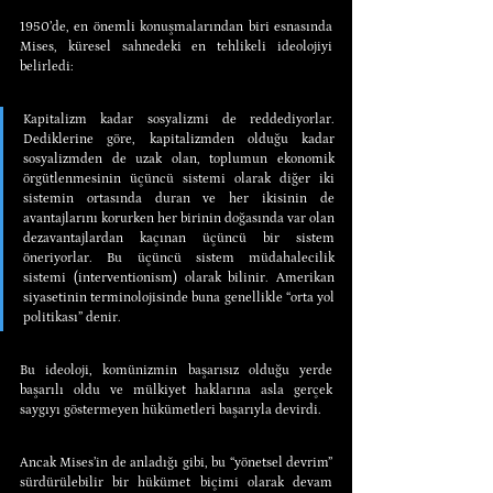
1950’de, en önemli konuşmalarından biri esnasında 
Mises, küresel sahnedeki en tehlikeli ideolojiyi 
belirledi:
Kapitalizm kadar sosyalizmi de reddediyorlar. 
Dediklerine göre, kapitalizmden olduğu kadar 
sosyalizmden de uzak olan, toplumun ekonomik 
örgütlenmesinin üçüncü sistemi olarak diğer iki 
sistemin ortasında duran ve her ikisinin de 
avantajlarını korurken her birinin doğasında var olan 
dezavantajlardan kaçınan üçüncü bir sistem 
öneriyorlar. Bu üçüncü sistem müdahalecilik 
sistemi (interventionism) olarak bilinir. Amerikan 
siyasetinin terminolojisinde buna genellikle “orta yol 
politikası” denir.
Bu ideoloji, komünizmin başarısız olduğu yerde 
başarılı oldu ve mülkiyet haklarına asla gerçek 
saygıyı göstermeyen hükümetleri başarıyla devirdi.
Ancak Mises’in de anladığı gibi, bu “yönetsel devrim” 
sürdürülebilir bir hükümet biçimi olarak devam 