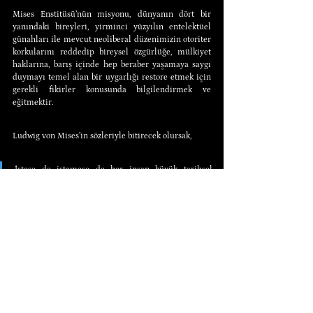
Mises Enstitüsü’nün misyonu, dünyanın dört bir 
yanındaki bireyleri, yirminci yüzyılın entelektüel 
günahları ile mevcut neoliberal düzenimizin otoriter 
korkularını reddedip bireysel özgürlüğe, mülkiyet 
haklarına, barış içinde hep beraber yaşamaya saygı 
duymayı temel alan bir uygarlığı restore etmek için 
gerekli fikirler konusunda bilgilendirmek ve 
eğitmektir.
Ludwig von Mises’in sözleriyle bitirecek olursak,
İstese de istemese de her insan büyük tarihsel 
mücadeleye, çağımızın bizi içine sürüklediği 
belirleyici savaşa çekilir.
Yazar: 
Tho Bishop
Tho Bishop, 
Mises Wire
 için yardımcı editörlük 
görevini üstlenmekte ve basından gelen sorularla 
ilgilenmektedir. Mises Enstitüsü’nde çalışmadan 