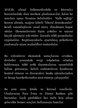
2021’de, ulusal hükümetlerdeki ve küreselci 
kurumlardaki olası merkezi planlamacılar, kalan bu 
sınırları aşma fırsatını belirlediler. “Halk sağlığı” 
kisvesi altında, mağrur kibirli “liberal demokrasiler” 
kendi vatandaşlarını yasal süreç olmaksızın hapse 
attılar. Ekonomilerinin fişini çektiler ve sayısız 
küçük işletmeyi yok ettiler. Zorunlu tıbbî prosedürler 
uyguladılar. Regülasyonlarla ayartılmış şirketlerin 
yardımıyla siyasi muhalifleri susturdular.
Bu eylemlerin ekonomik sonuçlarına cevaben, 
devletler arasındaki vergi rekabetini ortadan 
kaldırmaya, tıbbî yetki dayatmalarını uyumluluk 
hâline getirmeye, belirli endüstrilerin fiyatlarını 
kontrol etmeye ve direnenleri banka işlemlerinden 
ve hesap hareketlerinden men etmeye çalışıyorlar.
Bu yeni oyun kitabı ve küresel emellerle, 
Uluslararası Para Fonu ve Dünya Bankası gibi 
kurumlar, layık gördükleri her türlü kriz adına 
gelecekte benzer araçları kullanmaya hazırlar.