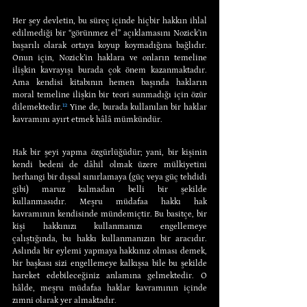
Her şey devletin, bu süreç içinde hiçbir hakkın ihlal 
edilmediği bir “görünmez el” açıklamasını Nozick’in 
başarılı olarak ortaya koyup koymadığına bağlıdır. 
Onun için, Nozick’in haklara ve onların temeline 
ilişkin kavrayışı burada çok önem kazanmaktadır. 
Ama kendisi kitabının hemen başında hakların 
moral temeline ilişkin bir teori sunmadığı için özür 
dilemektedir.
¹²
 Yine de, burada kullanılan bir haklar 
kavramını ayırt etmek hâlâ mümkündür.
Hak bir şeyi yapma özgürlüğüdür; yani, bir kişinin 
kendi bedeni de dâhil olmak üzere mülkiyetini 
herhangi bir dışsal sınırlamaya (güç veya güç tehdidi 
gibi) maruz kalmadan belli bir şekilde 
kullanmasıdır. Meşru müdafaa hakkı hak 
kavramının kendisinde mündemiçtir. Bu basitçe, bir 
kişi hakkınızı kullanmanızı engellemeye 
çalıştığında, bu hakkı kullanmanızın bir aracıdır. 
Aslında bir eylemi yapmaya hakkınız olması demek, 
bir başkası sizi engellemeye kalkışsa bile bu şekilde 
hareket edebileceğiniz anlamına gelmektedir. O 
hâlde, meşru müdafaa haklar kavramının içinde 
zımni olarak yer almaktadır.