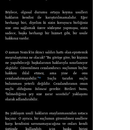
Böylece, olgusal durumu ortaya koyma usulleri 
hakların kendisi ile karıştırılmamalıdır. Eğer 
herhangi biri, diyelim ki sizin koruyucu birliğiniz 
size onu sağlamak üzere sözleşme yapmışsa, sizin 
sadece, başka herhangi bir hizmet gibi, bir usule 
hakkınız vardır.
O zaman Nozick’in ikinci saldırı hattı olan epistemik 
meşrulaştırma ne olacak? “Bu görüşe göre, bir kişinin 
ne yapabileceği başkalarının haklarıyla sınırlanıyor 
değildir
. Güvenilmez cezalandırıcı suçlunun hiçbir 
hakkını ihlal etmez, ama yine de onu 
cezalandırmayabilir.”
¹⁶
 Suçlu tarafın suçlu 
bulunması yeterli değildir. Cezalandıranın onun 
suçlu olduğunu 
bilmesi 
gerekir. Birileri bunu, 
“bilmediğiniz şey size zarar 
verebilir
” yaklaşımı 
olarak adlandırabilir.
Bu yaklaşım usulî hakların onaylanmasından ustaca 
kaçınır. O ayrıca, bir suçlunun güvenilmez usullere 
karşı kendisini savunamayacağına ve onları kendi 
üstünde kullandığı için başka birini 