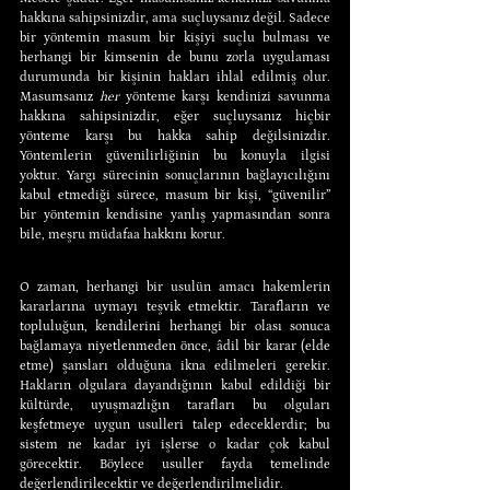
hakkına sahipsinizdir, ama suçluysanız değil. Sadece 
bir yöntemin masum bir kişiyi suçlu bulması ve 
herhangi bir kimsenin de bunu zorla uygulaması 
durumunda bir kişinin hakları ihlal edilmiş olur. 
Masumsanız 
her 
yönteme karşı kendinizi savunma 
hakkına sahipsinizdir, eğer suçluysanız hiçbir 
yönteme karşı bu hakka sahip değilsinizdir. 
Yöntemlerin güvenilirliğinin bu konuyla ilgisi 
yoktur. Yargı sürecinin sonuçlarının bağlayıcılığını 
kabul etmediği sürece, masum bir kişi, “güvenilir” 
bir yöntemin kendisine yanlış yapmasından sonra 
bile, meşru müdafaa hakkını korur.
O zaman, herhangi bir usulün amacı hakemlerin 
kararlarına uymayı teşvik etmektir. Tarafların ve 
topluluğun, kendilerini herhangi bir olası sonuca 
bağlamaya niyetlenmeden önce, âdil bir karar (elde 
etme) şansları olduğuna ikna edilmeleri gerekir. 
Hakların olgulara dayandığının kabul edildiği bir 
kültürde, uyuşmazlığın tarafları bu olguları 
keşfetmeye uygun usulleri talep edeceklerdir; bu 
sistem ne kadar iyi işlerse o kadar çok kabul 
görecektir. Böylece usuller fayda temelinde 
değerlendirilecektir ve değerlendirilmelidir.