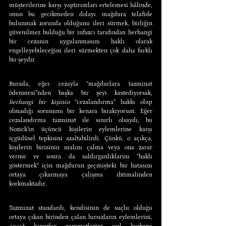
müşterilerine karşı yaptırımları ertelemesi hâlinde, 
onun bu gecikmeden dolayı mağdura telafide 
bulunmak zorunda olduğunu ileri sürmek, birliğin 
güvenilmez bulduğu bir infazcı tarafından herhangi 
bir cezanın uygulanmasını haklı olarak 
engelleyebileceğini ileri sürmekten çok daha farklı 
bir şeydir.
Burada, eğer cezayla “mağdurlara tazminat 
ödenmesi”nden başka bir şeyi kastediyorsak, 
herhangi bir kişinin
 “cezalandırma” hakkı olup 
olmadığı sorununu bir kenara bırakıyorum. Eğer 
cezalandırma tazminat ile sınırlı olsaydı, bu 
Nozick’in üçüncü kişilerin eylemlerine karşı 
içgüdüsel tepkisini azaltabilirdi. Çünkü, o açıkça, 
kişilerin birisinin malını çalma veya ona zarar 
verme ve sonra da saldırganlıklarını “haklı 
göstermek” için mağdurun geçmişteki bir hatasını 
ortaya çıkarmaya çalışma ihtimalinden 
korkmaktadır.
Tazminat standardı, kendisinin de suçlu olduğu 
ortaya çıkan birinden çalan hırsızların eylemlerini, 