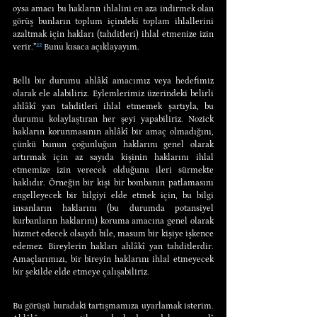
oysa amacı bu hakların ihlalini en aza indirmek olan 
görüş bunların toplum içindeki toplam ihlallerini 
azaltmak için hakları (tahditleri) ihlal etmenize izin 
verir.”
²²
 Bunu kısaca açıklayayım.
Belli bir durumu ahlâkî amacımız veya hedefimiz 
olarak ele alabiliriz. Eylemlerimiz üzerindeki belirli 
ahlâkî yan tahditleri ihlal etmemek şartıyla, bu 
durumu kolaylaştıran her şeyi yapabiliriz. Nozick 
hakların korunmasının ahlâkî bir amaç olmadığını, 
çünkü bunun çoğunluğun haklarını genel olarak 
artırmak için az sayıda kişinin haklarını ihlal 
etmemize izin verecek olduğunu ileri sürmekte 
haklıdır. Örneğin bir kişi bir bombanın patlamasını 
engelleyecek bir bilgiyi elde etmek için, bu bilgi 
insanların haklarını (bu durumda potansiyel 
kurbanların haklarını) koruma amacına genel olarak 
hizmet edecek olsaydı bile, masum bir kişiye işkence 
edemez. Bireylerin hakları ahlâkî yan tahditlerdir. 
Amaçlarımızı, bir bireyin haklarını ihlal etmeyecek 
bir şekilde elde etmeye çalışabiliriz.
Bu görüşü buradaki tartışmamıza uyarlamak isterim. 