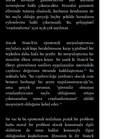
ancak
 hırsızlar ganimetlerini asıl kurbana 
vermişlerse haklı çıkaracaktır. Hırsızlar ganimeti 
ellerinde tutmuş olsalardı, kurbanın kendisinin de 
bir suçlu olduğu gerçeği hiçbir şekilde hırsızların 
eylemlerini haklı çıkarmazdı. Bu, gelişigüzel 
“cezalandırma” için açık çek sayılmaz.
Ancak Nozick’in epistemik meşrulaştırması 
suçlulara açık kapı bırakılmasına karşı içgüdüsel bir 
tepkiden daha fazla bir şeydir. Bu meşrulaştırma bir 
moralite ilkesi ortaya koyar. Ne yazık ki Nozick bu 
ilkeyi güvenilmez usulleri uygulayanlar üzerindeki 
caydırıcı değerinin ötesinde haklılaştırmaz.
²⁰
 Bu 
noktada bile, “bu caydırıcılığa yardımcı olacak ceza 
benzeri herhangi bir şeyin uygulanamayacağı”nı, 
ama gerçek sorunun, “güvenilir olmayan 
cezalandırıcının suçlu olduğunun ortaya 
çıkmasından sonra cezalandırmanın” ahlâkî 
meşruiyeti olduğunu kabul eder.
²¹
Ne var ki bu epistemik mülahaza pratik bir problem 
hatta moral bir problem olarak konumuzla ilgili 
olabilirse de onun haklar konusuyla ilgisi 
olduğundan kuşkuluyum. (Eminim ki Dr. Nozick 