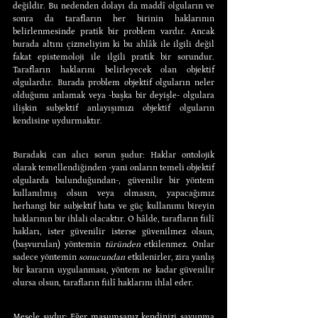
değildir. Bu nedenden dolayı da maddî olguların ve 
sonra da tarafların her birinin haklarının 
belirlenmesinde pratik bir problem vardır. Ancak 
burada altını çizmeliyim ki bu ahlâk ile ilgili değil 
fakat epistemoloji ile ilgili pratik bir sorundur. 
Tarafların haklarını belirleyecek olan objektif 
olgulardır. Burada problem objektif olguların neler 
olduğunu anlamak veya -başka bir deyişle- olgulara 
ilişkin subjektif anlayışımızı objektif olguların 
kendisine uydurmaktır.
Buradaki can alıcı sorun şudur: Haklar ontolojik 
olarak temellendiğinden -yani onların temeli objektif 
olgularda bulunduğundan-, güvenilir bir yöntem 
kullanılmış olsun veya olmasın, yapacağımız 
herhangi bir subjektif hata ve güç kullanımı bireyin 
haklarının bir ihlali olacaktır. O hâlde, tarafların fiilî 
hakları, ister güvenilir isterse güvenilmez olsun, 
(başvurulan) yöntemin 
türünden 
etkilenmez. Onlar 
sadece yöntemin 
sonucundan 
etkilenirler, zira yanlış 
bir kararın uygulanması, yöntem ne kadar güvenilir 
olursa olsun, tarafların fiilî haklarını ihlal eder.
Mesele şudur: Eğer masumsanız kendinizi savunma 