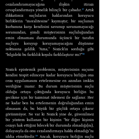
cezalandıramayacağına ilişkin itirazı 
cevaplandırmaya yönelik bilinçli bir çabadır.
¹⁷
 Artık 
dikkatimiz suçluların haklarından koruyucu 
birliklerin “moralitesine” kaymıştır; bir suçlunun 
kurbanına karşı kendisini savunup savunamayacağı 
sorunundan, şimdi müşterisinin suçluluğundan 
emin olmaması durumunda üçüncü bir tarafın 
suçluyu koruyup koruyamayacağını düşünme 
noktasına geldik. “Ama,” Nozick’in sorduğu gibi 
“bilgideki bu farklılık koşulu farklılaştırır mı?”
¹⁸
Nozick epistemik problemin, müşterisinin suçunu 
kendisi tespit edinceye kadar koruyucu birliğin ona 
ceza uygulamasını ertelemesine en azından imkân 
verdiğine inanır. Bu durum müşterisinin suçlu 
olduğu ortaya çıktığında koruyucu birliğin bu 
gecikme için bir tazminat ödemesi ile sağlanır. Her 
ne kadar ben bu ertelemenin doğruluğundan emin 
olmasam da, bu büyük bir güçlük ortaya çıkarır 
görünmüyor. Ne var ki Nozick yine de, güvenilmez 
bir yöntem kullanan bir kişinin “bir diğer kişinin 
cezayı hak ettiğini bilecek bir durumda olmadığı(nı), 
dolayısıyla da onu cezalandırmaya hakkı olmadığı”nı 
iddia etmektedir.
¹⁹
 Ancak, koruyucu birliğin suçlu 