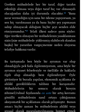
Üretken mübadelede her bir taraf, diğer tarafın 
etkinliği olmasa veya diğer taraf hiç var olmasaydı 
olacağından daha iyi durumda olacaktır.
²⁶
 “Bana 
zarar vermediğin için sana bir ödeme yapıyorsam, ya 
sen hiç varolmasan ya da bana hiçbir şey yapmasan 
sahip olmayacak olduğum hiçbir şeyi senden elde 
etmiyorumdur.”
²⁷
 Telafi ilkesi sadece şunu söyler: 
Eğer üretken olmayan bir mübadelenin yasaklanması 
sizin (size mübadelede yüklenmiş olabilecek olandan 
başka) bir yarardan vazgeçmenize neden oluyorsa 
telafiye hakkınız vardır.
Bu tartışmada ben böyle bir ayrımın var olup 
olmadığıyla pek fazla ilgilenmiyorum, ama böyle bir 
ayrımın siyaset felsefesiyle ve özellikle de haklarla 
ilgili olup olmadığı beni ilgilendiriyor. Öyle 
görünüyor ki burada yapılan, ekonomik açıklama ile 
ahlâkî gerekliliklerin talihsiz bir karışımıdır. 
Mübadelelerin bir sonucu olarak bireyin 
zihinsel/ruhsal faydasında 
ex ante
 bir artış kavramı 
gönüllü mübadelenin nasıl ortaya çıktığınının 
aksiyomatik bir açıklaması olarak gelişmiştir. Bunun 
amacı hiçbir zaman bu mübadelenin ahlâkî veya 
siyasal olarak meşrulaştırılmasına hizmet etmek 