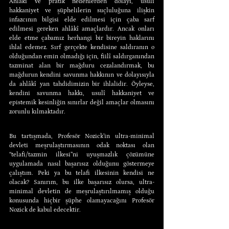
Ahlâkî ve pratik nedenlerden dolayı, usulî 
hakkaniyet ve şüphelilerin suçluluğuna ilişkin 
infazcının bilgisi elde edilmesi için çaba sarf 
edilmesi gereken ahlâkî amaçlardır. Ancak onları 
elde etme çabamız herhangi bir bireyin haklarını 
ihlal edemez. Sırf gerçekte kendisine saldıranın o 
olduğundan emin olmadığı için, fiilî saldırganından 
tazminat alan bir mağduru cezalandırmak, bu 
mağdurun kendini savunma hakkının ve dolayısıyla 
da ahlâkî yan tahdidimizin bir ihlalidir. Öyleyse, 
kendini savunma hakkı, usulî hakkaniyet ve 
epistemik kesinliğin sınırlar değil amaçlar olmasını 
zorunlu kılmaktadır.
Bu tartışmada, Profesör Nozick’in ultra-minimal 
devleti meşrulaştırmasının odak noktası olan 
“telafi/tazmin ilkesi”ni uyuşmazlık çözümüne 
uygulamada nasıl başarısız olduğunu göstermeye 
çalıştım. Peki ya bu telafi ilkesinin kendisi ne 
olacak? Sanırım, bu ilke başarısız olursa, ultra-
minimal devletin de meşrulaştırılmamış olduğu 
konusunda hiçbir şüphe olamayacağını Profesör 
Nozick de kabul edecektir.