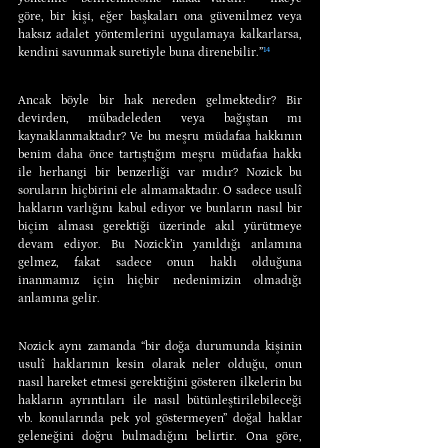
göre, bir kişi, eğer başkaları ona güvenilmez veya 
haksız adalet yöntemlerini uygulamaya kalkarlarsa, 
kendini savunmak suretiyle buna direnebilir.”
¹⁴
Ancak böyle bir hak nereden gelmektedir? Bir 
devirden, mübadeleden veya bağıştan mı 
kaynaklanmaktadır? Ve bu meşru müdafaa hakkının 
benim daha önce tartıştığım meşru müdafaa hakkı 
ile herhangi bir benzerliği var mıdır? Nozick bu 
soruların hiçbirini ele almamaktadır. O sadece usulî 
hakların varlığını kabul ediyor ve bunların nasıl bir 
biçim alması gerektiği üzerinde akıl yürütmeye 
devam ediyor. Bu Nozick’in yanıldığı anlamına 
gelmez, fakat sadece onun haklı olduğuna 
inanmamız için hiçbir nedenimizin olmadığı 
anlamına gelir.
Nozick aynı zamanda “bir doğa durumunda kişinin 
usulî haklarının kesin olarak neler olduğu, onun 
nasıl hareket etmesi gerektiğini gösteren ilkelerin bu 
hakların ayrıntıları ile nasıl bütünleştirilebileceği 
vb. konularında pek yol göstermeyen” doğal haklar 
geleneğini doğru bulmadığını belirtir. Ona göre, 