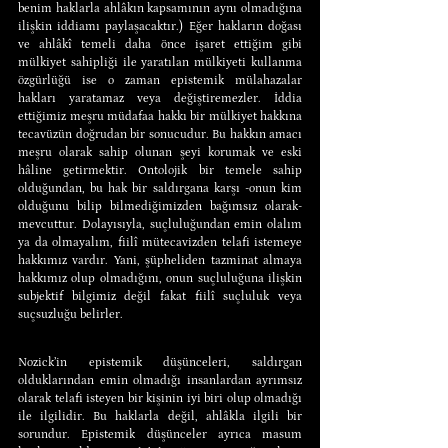
benim haklarla ahlâkın kapsamının aynı olmadığına 
ilişkin iddiamı paylaşacaktır.) Eğer hakların doğası 
ve ahlâkî temeli daha önce işaret ettiğim gibi 
mülkiyet sahipliği ile yaratılan mülkiyeti kullanma 
özgürlüğü ise o zaman epistemik mülahazalar 
hakları yaratamaz veya değiştiremezler. İddia 
ettiğimiz meşru müdafaa hakkı bir mülkiyet hakkına 
tecavüzün doğrudan bir sonucudur. Bu hakkın amacı 
meşru olarak sahip olunan şeyi korumak ve eski 
hâline getirmektir. Ontolojik bir temele sahip 
olduğundan, bu hak bir saldırgana karşı -onun kim 
olduğunu bilip bilmediğimizden bağımsız olarak- 
mevcuttur. Dolayısıyla, suçluluğundan emin olalım 
ya da olmayalım, fiilî mütecavizden telafi istemeye 
hakkımız vardır. Yani, şüpheliden tazminat almaya 
hakkımız olup olmadığını, onun suçluluğuna ilişkin 
subjektif bilgimiz değil fakat fiilî suçluluk veya 
suçsuzluğu belirler.
Nozick’in epistemik düşünceleri, saldırgan 
olduklarından emin olmadığı insanlardan ayrımsız 
olarak telafi isteyen bir kişinin iyi biri olup olmadığı 
ile ilgilidir. Bu haklarla değil, ahlâkla ilgili bir 
sorundur. Epistemik düşünceler ayrıca masum 