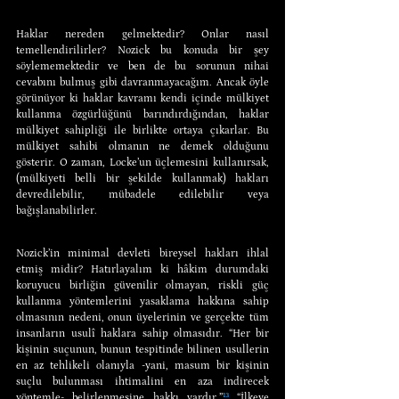
Haklar nereden gelmektedir? Onlar nasıl 
temellendirilirler? Nozick bu konuda bir şey 
söylememektedir ve ben de bu sorunun nihai 
cevabını bulmuş gibi davranmayacağım. Ancak öyle 
görünüyor ki haklar kavramı kendi içinde mülkiyet 
kullanma özgürlüğünü barındırdığından, haklar 
mülkiyet sahipliği ile birlikte ortaya çıkarlar. Bu 
mülkiyet sahibi olmanın ne demek olduğunu 
gösterir. O zaman, Locke’un üçlemesini kullanırsak, 
(mülkiyeti belli bir şekilde kullanmak) hakları 
devredilebilir, mübadele edilebilir veya 
bağışlanabilirler.
Nozick’in minimal devleti bireysel hakları ihlal 
etmiş midir? Hatırlayalım ki hâkim durumdaki 
koruyucu birliğin güvenilir olmayan, riskli güç 
kullanma yöntemlerini yasaklama hakkına sahip 
olmasının nedeni, onun üyelerinin ve gerçekte tüm 
insanların usulî haklara sahip olmasıdır. “Her bir 
kişinin suçunun, bunun tespitinde bilinen usullerin 
en az tehlikeli olanıyla -yani, masum bir kişinin 
suçlu bulunması ihtimalini en aza indirecek 
yöntemle- belirlenmesine hakkı vardır.”
¹³
 “İlkeye 