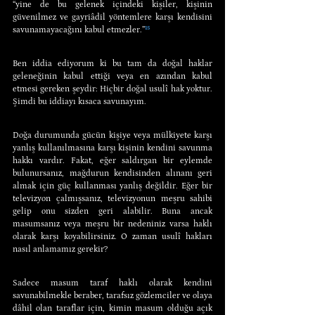
“yine de bu gelenek içindeki kişiler, kişinin 
güvenilmez ve gayriâdil yöntemlere karşı kendisini 
savunamayacağını kabul etmezler.”
¹⁵
Ben iddia ediyorum ki bu tam da doğal haklar 
geleneğinin kabul ettiği veya en azından kabul 
etmesi gereken şeydir: Hiçbir doğal usulî hak yoktur. 
Şimdi bu iddiayı kısaca savunayım.
Doğa durumunda gücün kişiye veya mülkiyete karşı 
yanlış kullanılmasına karşı kişinin kendini savunma 
hakkı vardır. Fakat, eğer saldırgan bir eylemde 
bulunursanız, mağdurun kendisinden alınanı geri 
almak için güç kullanması yanlış değildir. Eğer bir 
televizyon çalmışsanız, televizyonun meşru sahibi 
gelip onu sizden geri alabilir. Buna ancak 
masumsanız veya meşru bir nedeniniz varsa haklı 
olarak karşı koyabilirsiniz. O zaman usulî hakları 
nasıl anlamamız gerekir?
Sadece masum taraf haklı olarak kendini 
savunabilmekle beraber, tarafsız gözlemciler ve olaya 
dâhil olan taraflar için, kimin masum olduğu açık 