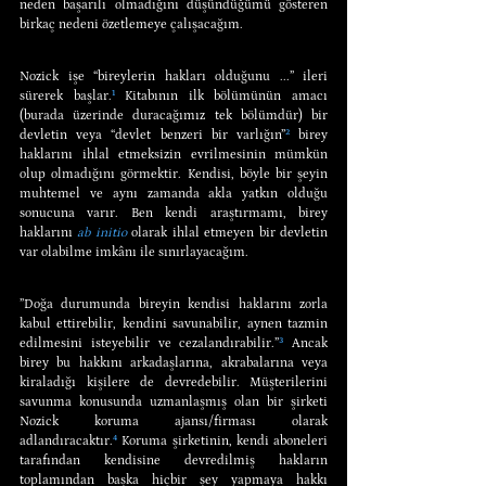
neden başarılı olmadığını düşündüğümü gösteren 
birkaç nedeni özetlemeye çalışacağım.
Nozick işe “bireylerin hakları olduğunu ...” ileri 
sürerek başlar.
¹
 Kitabının ilk bölümünün amacı 
(burada üzerinde duracağımız tek bölümdür) bir 
devletin veya “devlet benzeri bir varlığın”
²
 birey 
haklarını ihlal etmeksizin evrilmesinin mümkün 
olup olmadığını görmektir. Kendisi, böyle bir şeyin 
muhtemel ve aynı zamanda akla yatkın olduğu 
sonucuna varır. Ben kendi araştırmamı, birey 
haklarını 
ab initio
 olarak ihlal etmeyen bir devletin 
var olabilme imkânı ile sınırlayacağım.
”Doğa durumunda bireyin kendisi haklarını zorla 
kabul ettirebilir, kendini savunabilir, aynen tazmin 
edilmesini isteyebilir ve cezalandırabilir.”
³
 Ancak 
birey bu hakkını arkadaşlarına, akrabalarına veya 
kiraladığı kişilere de devredebilir. Müşterilerini 
savunma konusunda uzmanlaşmış olan bir şirketi 
Nozick koruma ajansı/firması olarak 
adlandıracaktır.
⁴
 Koruma şirketinin, kendi aboneleri 
tarafından kendisine devredilmiş hakların 
toplamından başka hiçbir şey yapmaya hakkı 