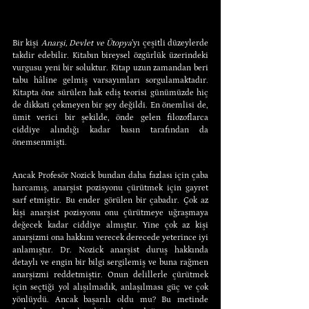
Bir kişi 
Anarşi, Devlet ve Ütopya
’yı çeşitli düzeylerde 
takdir edebilir. Kitabın bireysel özgürlük üzerindeki 
vurgusu yeni bir soluktur. Kitap uzun zamandan beri 
tabu hâline gelmiş varsayımları sorgulamaktadır. 
Kitapta öne sürülen hak ediş teorisi günümüzde hiç 
de dikkati çekmeyen bir şey değildi. En önemlisi de, 
ümit verici bir şekilde, önde gelen filozoflarca 
ciddiye alındığı kadar basın tarafından da 
önemsenmişti.
Ancak Profesör Nozick bundan daha fazlası için çaba 
harcamış, anarşist pozisyonu çürütmek için gayret 
sarf etmiştir. Bu ender görülen bir çabadır. Çok az 
kişi anarşist pozisyonu onu çürütmeye uğraşmaya 
değecek kadar ciddiye almıştır. Yine çok az kişi 
anarşizmi ona hakkını verecek derecede yeterince iyi 
anlamıştır. Dr. Nozick anarşist duruş hakkında 
detaylı ve engin bir bilgi sergilemiş ve buna rağmen 
anarşizmi reddetmiştir. Onun delillerle çürütmek 
için seçtiği yol alışılmadık, anlaşılması güç ve çok 
yönlüydü. Ancak başarılı oldu mu? Bu metinde 