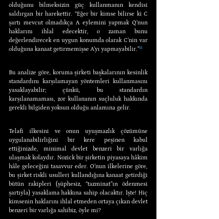
olduğunu bilmeksizin güç kullanmanın kendisi 
saldırgan bir harekettir. “Eğer bir kimse bilirse ki C 
şartı mevcut olmadıkça A eylemini yapmak Q’nun 
haklarını ihlal edecektir, o zaman bunu 
değerlendirecek en uygun konumda olarak C’nin var 
olduğuna kanaat getirmemişse A’yı yapmayabilir.”
¹¹
Bu analize göre, koruma şirketi başkalarının kesinlik 
standardını karşılamayan yöntemleri kullanmasını 
yasaklayabilir; çünkü, bu standardın 
karşılanamaması, zor kullananın suçluluk hakkında 
gerekli bilgiden yoksun olduğu anlamına gelir.
Telafi ilkesini ve onun uyuşmazlık çözümüne 
uygulanabilirliğini bir kere peşinen kabul 
ettiğinizde, minimal devlet benzeri bir varlığa 
ulaşmak kolaydır. Nozick bir şirketin piyasaya hâkim 
hâle geleceğini tasavvur eder. O’nun ilkelerine göre, 
bu şirket riskli usulleri kullandığına kanaat getirdiği 
bütün rakipleri (şüphesiz, “tazminat”ın ödenmesi 
şartıyla) yasaklama hakkına sahip olacaktır. İşte! Hiç 
kimsenin haklarını ihlal etmeden ortaya çıkan devlet 
benzeri bir varlığa sahibiz, öyle mi?