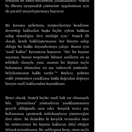
olmayan bir usulü kullanması 
yasaklanabilir
. Nozick 
bu ilkenin uyuşmazlık çözümüne uygulanması için 
iki paralel meşrulaştırmaya başvurur.
Bir koruma şirketinin, müşterilerinin kendisine 
devrettiği haklardan başka hiçbir eylem hakkına 
sahip olmadığını ileri sürdüğü için,
⁹
 Nozick ilk 
olarak, kendi haklılaştırmasını her bireyin sahip 
olduğu bir hakka dayandırmaya çalışır. Bunun için 
“usulî haklar” kavramına başvurur. “Her bir kişinin 
suçunun, bunun tespitinde bilinen usullerin en az 
tehlikeli olanıyla -yani, masum bir kişinin suçlu 
bulunması ihtimalini en aza indirecek yöntemle- 
belirlenmesine hakkı vardır.”
¹⁰
 Böylece, şirketin 
riskli yöntemleri yasaklama hakkı doğrudan doğruya 
bireyin usulî haklarından kaynaklanır.
İkinci olarak, Nozick hiçbir usulî hak var olmasaydı 
bile, “güvenilmez” yöntemlerin yasaklanmasının 
geçerli olduğunda ısrar eder. Karşılık verici güç 
kullanımını epistemik mülahazaların yöneteceğini 
ileri sürer. Bu demektir ki karşılık vermeden önce 
bir mütecavizin bir kişinin haklarını ihlal ettiğini 
bilmek 
zorundasınız. Bir saldırgana karşı, onun suçlu 