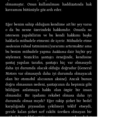
olmamıştır. Onun kullanılması haddizatında hak 
kavramını bütünüyle göz ardı eder.
Eğer benim sahip olduğum kendime ait bir şey varsa 
o da bu nesne üzerindeki hakkımdır. Onunla ne 
istersem yapabilirim ve bu kendi hakkımı başka 
haklarla mübadele etmemi de içerir. Mübadele etme 
nedenim 
ruhsal tatminimi/yararımı artırmaktır ama 
bu benim mübadele yapma 
hakkıma 
dair hiçbir şey 
söylemez. Nozick’in şantajcı örneğinde, kendisine 
şantaj yapılan tarafın, şantajcı hiç var olmasaydı 
daha iyi durumda olacak olduğu doğrudur (General 
Motors var olmasaydı daha iyi durumda olmayacak 
olan bir otomobil alıcısının aksine). Ancak bunun 
doğru olmasının nedeni, şantajcının da hepimiz gibi 
bildiğini anlatmaya hakkı olan özgür bir insan 
olmasıdır. Bir işadamı rekabet olmasa daha iyi 
durumda olmaz mıydı? Eğer rakip şirket bir bedel 
karşılığında piyasadan çekilmeyi teklif etseydi, 
geride kalan şirket sırf rakibi üretken olmayan bir 
mübadele teklif ettiği için onun artık rekabet 
etmesini yasaklama hakkına sahip olur muydu? 
Sanmıyorum.