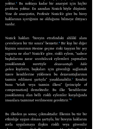
yoktur.
⁵
 Bu noktaya kadar bir anarşist için hiçbir 
problem yoktur. En azından Nozick böyle düşünür. 
Yine de anarşistin, Profesör Nozick’e göre bu birey 
haklarının içeriğinin ne olduğunu bilmeye ihtiyacı 
vardır.
Nozick hakları “bireyin etrafındaki ahlâkî alanı 
çevreleyen bir tür sınıra” benzetir.
⁶
 Bir kişi bir diğer 
kişinin sınırının ötesine geçme riski taşıyan bir şey 
yaparsa ne olur? Nozick’e göre, riskli eylem, “sadece 
başkalarına zarar 
verebilecek
 eylemleri yapmaları 
yasaklanmak suretiyle 
dezavantajlı hâle 
gelen
 kişilerin, başkaları için güvenliği sağlamak 
üzere kendilerine yüklenen bu dezavantajlarının 
tazmin edilmesi şartıyla” yasaklanabilir.
⁷
 Kendisi 
buna “telafi veya tazmin ilkesi” (principle of 
compensation) demektedir. Bu ilke “kendilerine 
yasaklanmış olan belli riskli eylemler karşılığında 
insanlara tazminat verilmesini gerektirir.”
⁸
Bu ilkeden şu sonuç çıkmaktadır: İlkenin bu tür bir 
etkinliğe uygun olması şartıyla, bir bireyin haklarını 
zorla uygulamaya ilişkin riskli veya güvenilir 