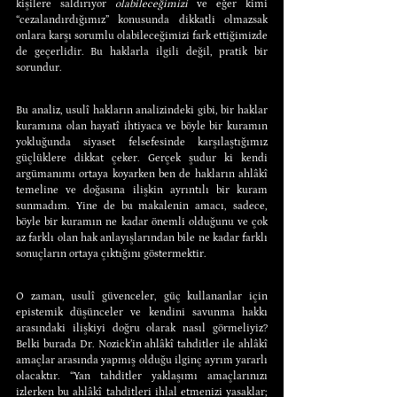
kişilere saldırıyor 
olabileceğimizi 
ve eğer kimi 
“cezalandırdığımız” konusunda dikkatli olmazsak 
onlara karşı sorumlu olabileceğimizi fark ettiğimizde 
de geçerlidir. Bu haklarla ilgili değil, pratik bir 
sorundur.
Bu analiz, usulî hakların analizindeki gibi, bir haklar 
kuramına olan hayatî ihtiyaca ve böyle bir kuramın 
yokluğunda siyaset felsefesinde karşılaştığımız 
güçlüklere dikkat çeker. Gerçek şudur ki kendi 
argümanımı ortaya koyarken ben de hakların ahlâkî 
temeline ve doğasına ilişkin ayrıntılı bir kuram 
sunmadım. Yine de bu makalenin amacı, sadece, 
böyle bir kuramın ne kadar önemli olduğunu ve çok 
az farklı olan hak anlayışlarından bile ne kadar farklı 
sonuçların ortaya çıktığını göstermektir.
O zaman, usulî güvenceler, güç kullananlar için 
epistemik düşünceler ve kendini savunma hakkı 
arasındaki ilişkiyi doğru olarak nasıl görmeliyiz? 
Belki burada Dr. Nozick’in ahlâkî tahditler ile ahlâkî 
amaçlar arasında yapmış olduğu ilginç ayrım yararlı 
olacaktır. “Yan tahditler yaklaşımı amaçlarınızı 
izlerken bu ahlâkî tahditleri ihlal etmenizi yasaklar; 