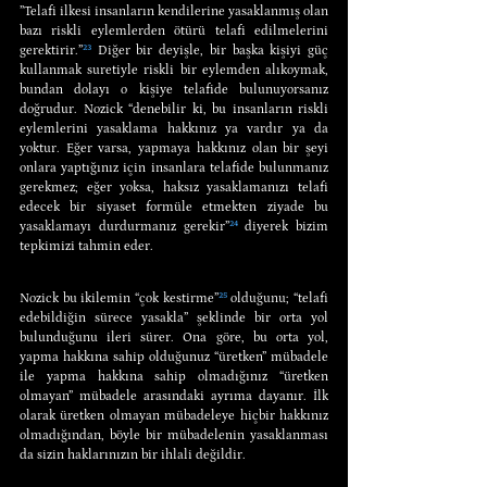
”Telafi ilkesi insanların kendilerine yasaklanmış olan 
bazı riskli eylemlerden ötürü telafi edilmelerini 
gerektirir.”
²³
 Diğer bir deyişle, bir başka kişiyi güç 
kullanmak suretiyle riskli bir eylemden alıkoymak, 
bundan dolayı o kişiye telafide bulunuyorsanız 
doğrudur. Nozick “denebilir ki, bu insanların riskli 
eylemlerini yasaklama hakkınız ya vardır ya da 
yoktur. Eğer varsa, yapmaya hakkınız olan bir şeyi 
onlara yaptığınız için insanlara telafide bulunmanız 
gerekmez; eğer yoksa, haksız yasaklamanızı telafi 
edecek bir siyaset formüle etmekten ziyade bu 
yasaklamayı durdurmanız gerekir”
²⁴
 diyerek bizim 
tepkimizi tahmin eder.
Nozick bu ikilemin “çok kestirme”
²⁵
 olduğunu; “telafi 
edebildiğin sürece yasakla” şeklinde bir orta yol 
bulunduğunu ileri sürer. Ona göre, bu orta yol, 
yapma hakkına sahip olduğunuz “üretken” mübadele 
ile yapma hakkına sahip olmadığınız “üretken 
olmayan” mübadele arasındaki ayrıma dayanır. İlk 
olarak üretken olmayan mübadeleye hiçbir hakkınız 
olmadığından, böyle bir mübadelenin yasaklanması 
da sizin haklarınızın bir ihlali değildir.