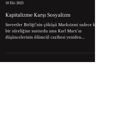
Antony P. Mueller
10 Eki 2023
Kapitalizme Karşı Sosyalizm
Sovyetler Birliği’nin çöküşü Marksizmi sadece kısa
bir süreliğine susturdu ama Karl Marx’ın
düşüncelerinin ölümcül cazibesi yeniden...