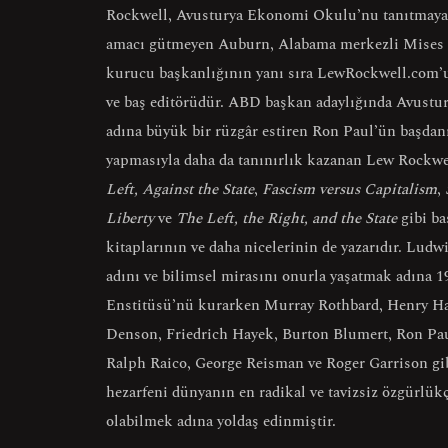
Rockwell, Avusturya Ekonomi Okulu’nu tanıtmaya
amacı gütmeyen Auburn, Alabama merkezli Mises
kurucu başkanlığının yanı sıra LewRockwell.com’u
ve baş editörüdür. ABD başkan adaylığında Avustu
adına büyük bir rüzgâr estiren Ron Paul’ün başdan
yapmasıyla daha da tanınırlık kazanan Lew Rockw
Left, Against the State
,
Fascism versus Capitalism
,
Liberty
ve
The Left, the Right, and the State
gibi ba
kitaplarının ve daha nicelerinin de yazarıdır. Ludw
adını ve bilimsel mirasını onurla yaşatmak adına 1
Enstitüsü’nü kurarken Murray Rothbard, Henry Haz
Denson, Friedrich Hayek, Burton Blumert, Ron Pa
Ralph Raico, George Reisman ve Roger Garrison gi
hezarfeni dünyanın en radikal ve tavizsiz özgürlü
olabilmek adına yoldaş edinmiştir.