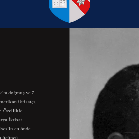
k’ta doğmuş ve 7
merikan iktisatçı,
r. Özellikle
rya İktisat
ises’in en önde
un üçüncü