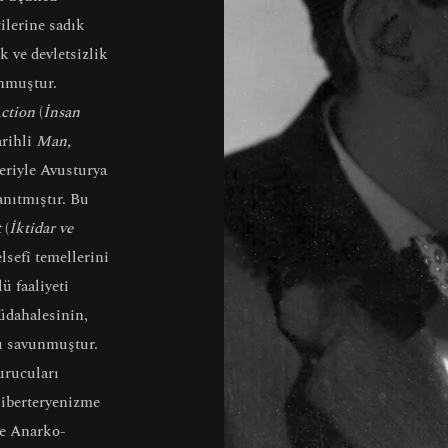
ilerine sadık
k ve devletsizlik
unmuştur.
ction
(
İnsan
arihli
Man,
seriyle Avusturya
anıtmıştır. Bu
t
(
İktidar ve
lsefî temellerini
ü faaliyeti
müdahalesinin,
nu savunmuştur.
urucuları
liberteryenizme
le Anarko-