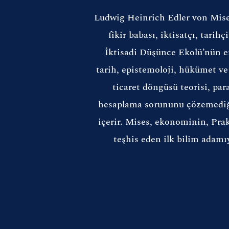
Ludwig Heinrich Edler von Mises
fikir babası, iktisatçı, tari
İktisadi Düşünce Ekolü’nün en 
tarih, epistemoloji, hükümet ve s
ticaret döngüsü teorisi, pa
hesaplama sorununu çözemediği 
içerir. Mises, ekonominin, Prak
teşhis eden ilk bilim adam