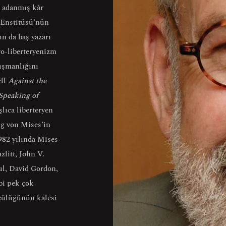
 adanmış kâr
 Enstitüsü’nün
n da baş yazarı
ro-liberteryenizm
ışmanlığını
ell
Against the
Speaking of
şlıca liberteryen
ig von Mises’in
982 yılında Mises
litt, John V.
ul, David Gordon,
bi pek çok
kçülüğünün kalesi