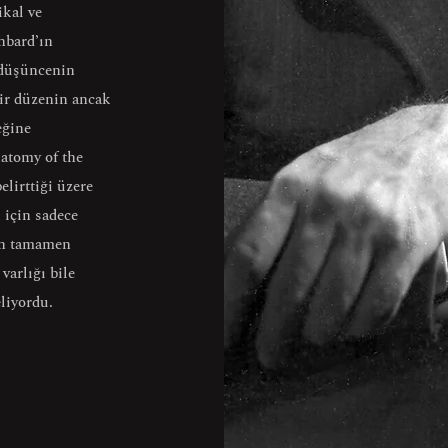
ikal ve
hbard’ın
 düşüncenin
ir düzenin ancak
eğine
atomy of the
elirttiği üzere
 için sadece
tin tamamen
varlığı bile
liyordu.