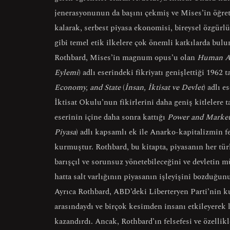
jenerasyonunun da başını çekmiş ve Mises’in öğret
kalarak, serbest piyasa ekonomisi, bireysel özgürlü
gibi temel etik ilkelere çok önemli katkılarda bul
Rothbard, Mises’in magnum opus’u olan
Human A
Eylemi
) adlı eserindeki fikriyatı genişlettiği 1962 t
Economy, and State
(
İnsan, İktisat ve Devlet
) adlı e
İktisat Okulu’nun fikirlerini daha geniş kitlelere t
eserinin içine daha sonra kattığı
Power and Marke
Piyasa
) adlı kapsamlı ek ile Anarko-kapitalizmin fe
kurmuştur. Rothbard, bu kitapta, piyasanın her türl
barışçıl ve sorunsuz yönetebileceğini ve devletin 
hatta salt varlığının piyasanın işleyişini bozduğu
Ayrıca Rothbard, ABD’deki Liberteryen Parti’nin k
arasındaydı ve birçok kesimden insanı etkileyerek 
kazandırdı. Ancak, Rothbard’ın felsefesi ve özellik