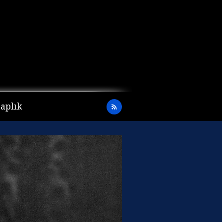
taplık